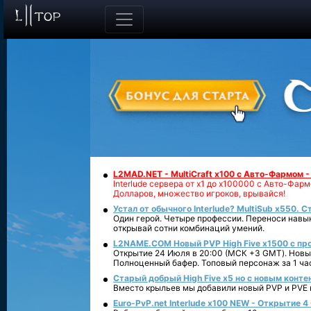
L2MAD.NET - MultiCraft x100 с Авто-Фармом 
Interlude сервера от х1 до х100000 с Авто-Фа
Долларов, множество игроков, врывайся!
Устал от обычного Interlude? MultiSub x550. С
Один герой. Четыре профессии. Переноси навык
открывай сотни комбинаций умений.
L2NAME.COM Новый PVP High Five x1500 с п
Открытие 24 Июля в 20:00 (МСК +3 GMT). Новый
Полноценный бафер. Топовый персонаж за 1 ча
Старый добрый High Five x5 но с новым конте
Вместо крыльев мы добавили новый PVP и PVE ко
Euro-PvP.net Interlude х100 NEW - Открытие 4