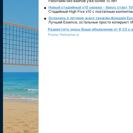
Работаем без вайпов уже более 10 лет
Новый стадийный х10 сервер - бонус старт 10
Стадийный High Five x10 с поэтапным контенто
Охладись в летнюю жару свежим фрешем Essen
Лучший Essence, остальные просто копируют. 
Разместите здесь Ваше объявление от 8,53 у.е
Promo-Reklama.ru