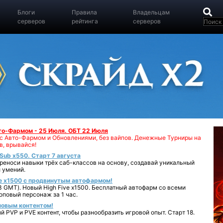
Блоги
Правила
Владельцам
серверов
рейтинга
серверов
вто-Фармом - 25 Июля. ОБТ 22 Июля
00 с Авто-Фармом и Обновлениями, без вайпов. Денежные Турниры на
в, врывайся!
iSub x550. Старт 7 августа
реноси навыки трёх саб-классов на основу, создавай уникальный
 умений.
e x1500 с продвинутым автофармом!
 GMT). Новый High Five x1500. Бесплатный автофарм со всеми
повый персонаж за 1 час.
 новым контентом!
 PVP и PVE контент, чтобы разнообразить игровой опыт. Старт 18.