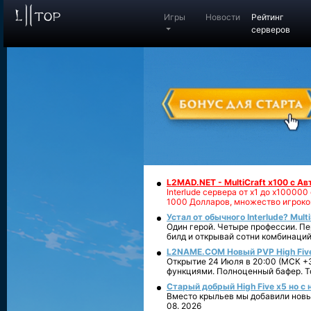
Игры
Новости
Рейтинг
серверов
L2MAD.NET - MultiCraft x100 с А
Interlude сервера от х1 до х1000
1000 Долларов, множество игроко
Устал от обычного Interlude? Mult
Один герой. Четыре профессии. Пе
билд и открывай сотни комбинаций
L2NAME.COM Новый PVP High Fiv
Открытие 24 Июля в 20:00 (МСК +3
функциями. Полноценный бафер. То
Старый добрый High Five x5 но с
Вместо крыльев мы добавили новый
08. 2026