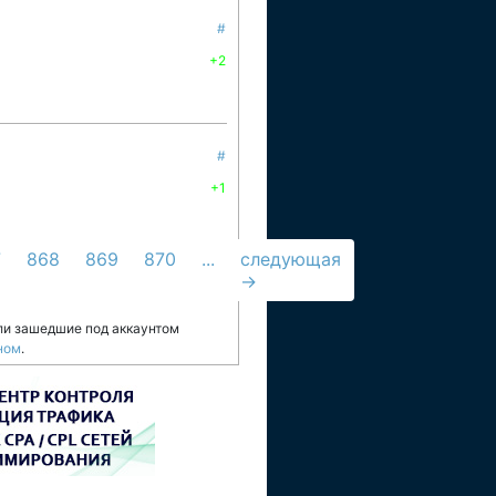
#
+2
#
+1
7
868
869
870
...
следующая
→
ли зашедшие под аккаунтом
ном
.