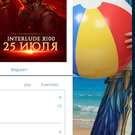
Виджет
pvp
Комплекс
#
+3
#