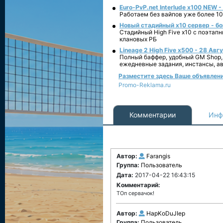
Euro-PvP.net Interlude х100 NEW 
Работаем без вайпов уже более 10
Новый стадийный х10 сервер - бо
Стадийный High Five x10 с поэтап
клановых РБ
Lineage 2 High Five x500 - 28 Авг
Полный баффер, удобный GM Shop,
ежедневные задания, инстансы, а
Разместите здесь Ваше объявление 
Promo-Reklama.ru
Комментарии
Инф
Автор:
Farangis
Группа:
Пользователь
Дата:
2017-04-22 16:43:15
Комментарий:
ТОп сервачок!
Автор:
HapKoDuJIep
Группа:
Пользователь