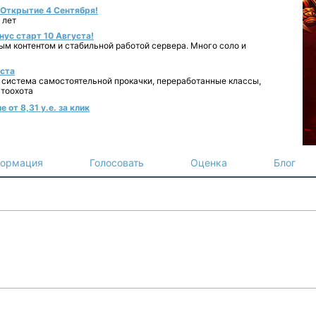
- Открытие 4 Сентября!
 лет
нус старт 10 Августа!
ным контентом и стабильной работой сервера. Много соло и
уста
 система самостоятельной прокачки, переработанные классы,
втоохота
от 8,31 у.е. за клик
ормация
Голосовать
Оценка
Блог