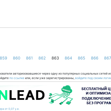
859
860
861
862
863
864
865
866
86
зователи авторизовавшиеся через одну из популярных социальных сетей и
ейдите
по ссылке
или, если уже зарегистрированы,
войдите под своим логи
ра от 0,07 у.е.