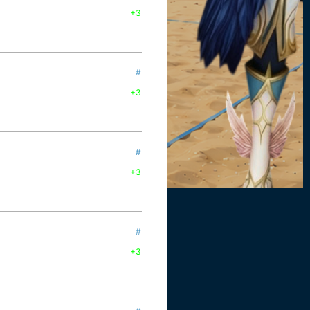
+3
#
+3
#
+3
#
+3