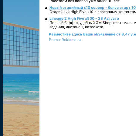
Работаем без вайпов уже более 10 лет
Новый стадийный х10 сервер - бонус старт 10
Стадийный High Five x10 с поэтапным контенто
Lineage 2 High Five x500 - 28 Августа
Полный баффер, удобный GM Shop, система сам
задания, инстансы, автоохота
Разместите здесь Ваше объявление от 8,47 у.е.
Promo-Reklama.ru