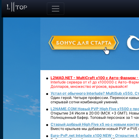
L2MAD.NET - MultiCraft x100 с Авто-Фармом 
Interlude сервера от х1 до х100000 с Авто-Фа
Долларов, множество игроков, врывайся!
Устал от обычного Interlude? MultiSub x550. С
Один герой. Четыре профессии. Переноси навык
открывай сотни комбинаций умений.
L2NAME.COM Новый PVP High Five x1500 с п
Открытие 24 Июля в 20:00 (МСК +3 GMT). Новый
Полноценный бафер. Топовый персонаж за 1 ча
Старый добрый High Five x5 но с новым конте
Вместо крыльев мы добавили новый PVP и PVE ко
Euro-PvP.net Interlude х100 NEW - Открытие 4