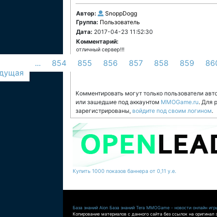
Автор:
SnoppDogg
Группа:
Пользователь
Дата:
2017-04-23 11:52:30
Комментарий:
отличный сервер!!!
...
854
855
856
857
858
859
86
дущая
Комментировать могут только пользователи авт
или зашедшие под аккаунтом
MMOGame.ru
. Для
зарегистрированы,
войдите под своим логином
.
Купить 1000 показов баннера от 0,11 у.е.
База знаний Aion
База знаний Tera
MMOGame - новости онлайн игр
Копирование материалов с данного сайта без ссылок на оригинал 