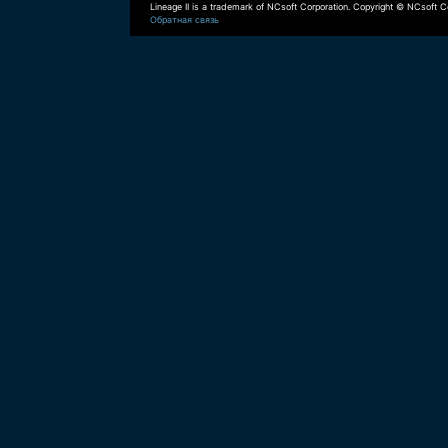
Lineage II is a trademark of NCsoft Corporation. Copyright © NCsoft Co
Обратная связь