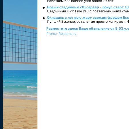
Работаем без вайпов уже более 10 лет
Новый стадийный х10 сервер - бонус старт 10
Стадийный High Five x10 с поэтапным контенто
Охладись в летнюю жару свежим фрешем Essen
Лучший Essence, остальные просто копируют. 
Разместите здесь Ваше объявление от 8,53 у.е
Promo-Reklama.ru