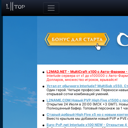
L2MAD.NET - MultiCraft x100 с Авто-Фармом 
Interlude сервера от х1 до х100000 с Авто-Фа
Долларов, множество игроков, врывайся!
Устал от обычного Interlude? MultiSub x550. С
Один герой. Четыре профессии. Переноси навык
открывай сотни комбинаций умений.
L2NAME.COM Новый PVP High Five x1500 с п
Открытие 24 Июля в 20:00 (МСК +3 GMT). Новый
Полноценный бафер. Топовый персонаж за 1 ча
Старый добрый High Five x5 но с новым конте
Вместо крыльев мы добавили новый PVP и PVE ко
Euro-PvP.net Interlude х100 NEW - Открытие 4