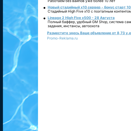
Работаем без вайпов уже более 10 лет
Новый стадийный х10 сервер - бонус старт 10
Стадийный High Five x10 с поэтапным контенто
Lineage 2 High Five x500 - 28 Августа
Полный баффер, удобный GM Shop, система сам
задания, инстансы, автоохота
Разместите здесь Ваше объявление от 8,73 у.е.
Promo-Reklama.ru