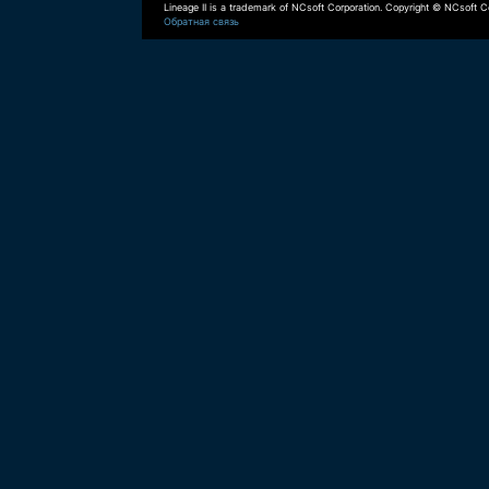
Lineage II is a trademark of NCsoft Corporation. Copyright © NCsoft Co
Обратная связь