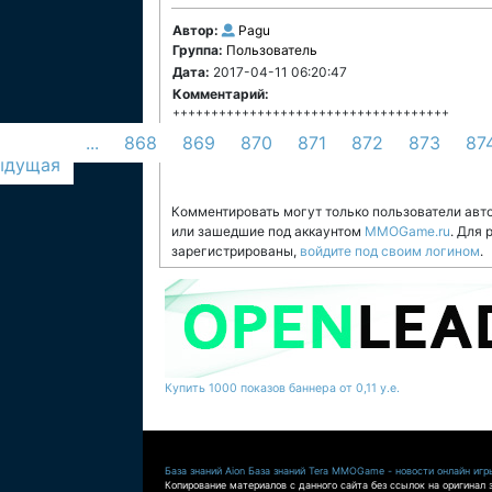
Автор:
Pagu
Группа:
Пользователь
Дата:
2017-04-11 06:20:47
Комментарий:
++++++++++++++++++++++++++++++++++++
...
868
869
870
871
872
873
87
ыдущая
Комментировать могут только пользователи авт
или зашедшие под аккаунтом
MMOGame.ru
. Для
зарегистрированы,
войдите под своим логином
.
Купить 1000 показов баннера от 0,11 у.е.
База знаний Aion
База знаний Tera
MMOGame - новости онлайн игр
Копирование материалов с данного сайта без ссылок на оригинал 