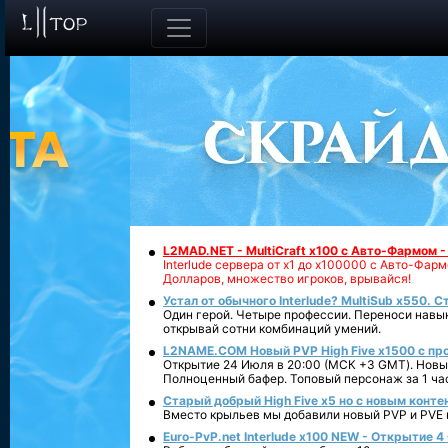
L2MAD.NET - MultiCraft x100 с Авто-Фармом 
Interlude сервера от х1 до х100000 с Авто-Фа
Долларов, множество игроков, врывайся!
Устал от обычного Interlude? MultiSub x550. С
Один герой. Четыре профессии. Переноси навык
открывай сотни комбинаций умений.
L2NAME.COM Новый PVP High Five x1500 с п
Открытие 24 Июля в 20:00 (МСК +3 GMT). Новый
Полноценный бафер. Топовый персонаж за 1 ча
Старый добрый High Five x5 но с новым конте
Вместо крыльев мы добавили новый PVP и PVE ко
Euro-PvP.net Interlude х100 NEW - Открытие 4