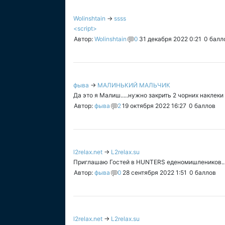
Wolinshtain
→
ssss
<script>
Автор:
Wolinshtain
0
31 декабря 2022 0:21
0
балл
фыва
→
МАЛИНЬКИЙ МАЛЬЧИК
Да это я Малиш.....нужно закрить 2 чорних наклек
Автор:
фыва
2
19 октября 2022 16:27
0
баллов
l2relax.net
→
L2relax.su
Приглашаю Гостей в HUNTERS еденомишлеников..
Автор:
фыва
0
28 сентября 2022 1:51
0
баллов
l2relax.net
→
L2relax.su