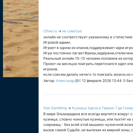
l2free.ru
→
не советую
онлайн не соответствует указанному в статистике
Игровой админ.
Играет в одном из кланов,поддерживает идеи игро
Игра постоянно лагает.Фризы,задержки,отключен
Реальный онлайн 10-15 человек.половина из котор
Проект на месяцок поиграть.переточился одел эпи
игроков.
если совсем делать нечего то поиграть можно.но 
Автор:
Александр
0
12 февраля 2026 13:44
0
бал
Star Gambling
→
Кузница Удачи в Гиране: Где Гно
В мире Эльморадена все всегда вертится вокруг с
кузнице, словно чокнутые кузнецы, или пыхтят на 
сокровищ - без всей этой мышино-кузнечной возн
вызов самой Судьбе, не вылезая из мирной зоны, г