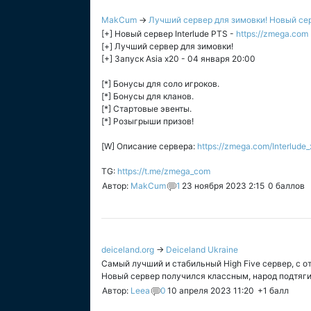
MakCum
→
Лучший сервер для зимовки! Новый серв
[+] Новый сервер Interlude PTS -
https://zmega.com
[+] Лучший сервер для зимовки!
[+] Запуск Asia x20 - 04 января 20:00
[*] Бонусы для соло игроков.
[*] Бонусы для кланов.
[*] Стартовые эвенты.
[*] Розыгрыши призов!
[W] Описание сервера:
https://zmega.com/Interlude
TG:
https://t.me/zmega_com
Автор:
MakCum
1
23 ноября 2023 2:15
0
баллов
deiceland.org
→
Deiceland Ukraine
Самый лучший и стабильный High Five сервер, с о
Новый сервер получился классным, народ подтягив
Автор:
Leea
0
10 апреля 2023 11:20
+1
балл