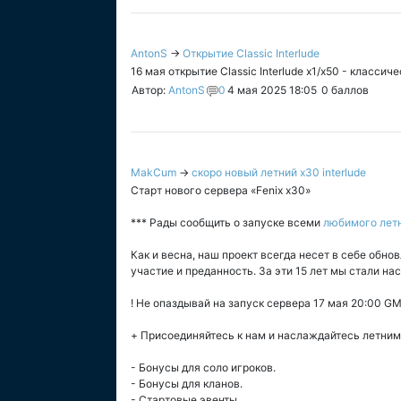
AntonS
→
Открытие Classic Interlude
16 мая открытие Classic Interlude x1/x50 - классич
Автор:
AntonS
0
4 мая 2025 18:05
0
баллов
MakCum
→
скоро новый летний x30 interlude
Старт нового сервера «Fenix x30»
*** Рады сообщить о запуске всеми
любимого летн
Как и весна, наш проект всегда несет в себе обно
участие и преданность. За эти 15 лет мы стали н
! Не опаздывай на запуск сервера 17 мая 20:00 G
+ Присоединяйтесь к нам и наслаждайтесь летним 
- Бонусы для соло игроков.
- Бонусы для кланов.
- Стартовые эвенты.