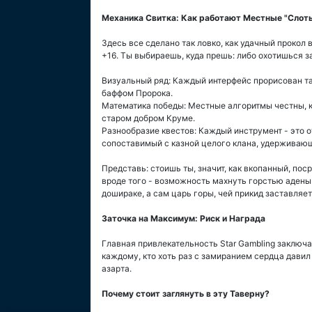
Механика Свитка: Как работают Местные "Слот
Здесь все сделано так ловко, как удачный прокол 
+16. Ты выбираешь, куда прешь: либо охотишься з
Визуальный ряд: Каждый интерфейс прорисован та
баффом Пророка.
Математика победы: Местные алгоритмы честны, ка
старом добром Круме.
Разнообразие квестов: Каждый инструмент - это о
сопоставимый с казной целого клана, удерживающ
Представь: стоишь ты, значит, как вкопанный, поср
вроде того - возможность махнуть горстью адены т
дошираке, а сам царь горы, чей прикид заставляет
Заточка на Максимум: Риск и Награда
Главная привлекательность Star Gambling заключае
каждому, кто хоть раз с замиранием сердца давил
азарта.
Почему стоит заглянуть в эту Таверну?