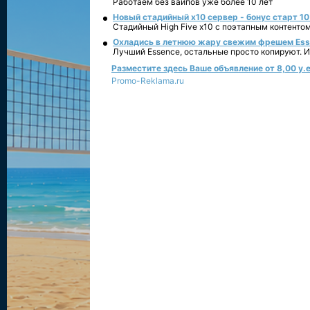
Работаем без вайпов уже более 10 лет
Новый стадийный х10 сервер - бонус старт 10
Стадийный High Five x10 с поэтапным контенто
Охладись в летнюю жару свежим фрешем Essen
Лучший Essence, остальные просто копируют. 
Разместите здесь Ваше объявление от 8,00 у.е
Promo-Reklama.ru