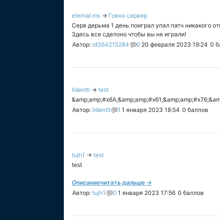
eternal.ms
→
Говно сервер
Серв дерьма 1 день поиграл упал патч никакого от
Здесь все сделоно чтобы вы не играли!
Автор:
id364215284
0
20 февраля 2023 19:24
0
б
lldentll
→
test
&amp;amp;#x6A;&amp;amp;#x61;&amp;amp;#x76;&am
Автор:
lldentll
1
1 января 2023 18:54
0
баллов
tujh1
→
test
test
Описание
читать дальше →
Автор:
tujh1
0
1 января 2023 17:56
0
баллов