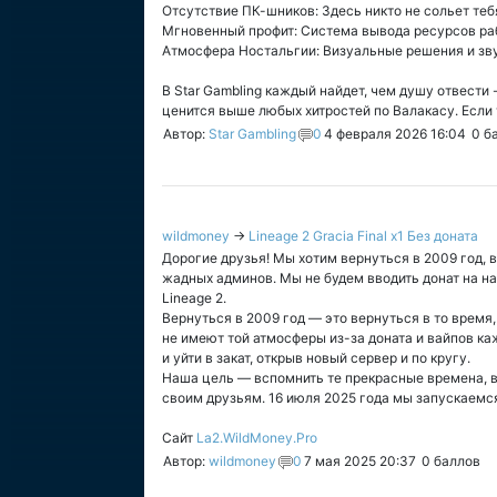
Отсутствие ПК-шников: Здесь никто не сольет теб
Мгновенный профит: Система вывода ресурсов рабо
Атмосфера Ностальгии: Визуальные решения и звук
В Star Gambling каждый найдет, чем душу отвести 
ценится выше любых хитростей по Валакасу. Если 
Автор:
Star Gambling
0
4 февраля 2026 16:04
0
ба
wildmoney
→
Lineage 2 Gracia Final x1 Без доната
Дорогие друзья! Мы хотим вернуться в 2009 год, в
жадных админов. Мы не будем вводить донат на на
Lineage 2.
Вернуться в 2009 год — это вернуться в то время,
не имеют той атмосферы из-за доната и вайпов ка
и уйти в закат, открыв новый сервер и по кругу.
Наша цель — вспомнить те прекрасные времена, в 
своим друзьям. 16 июля 2025 года мы запускаемс
Сайт
La2.WildMoney.Pro
Автор:
wildmoney
0
7 мая 2025 20:37
0
баллов