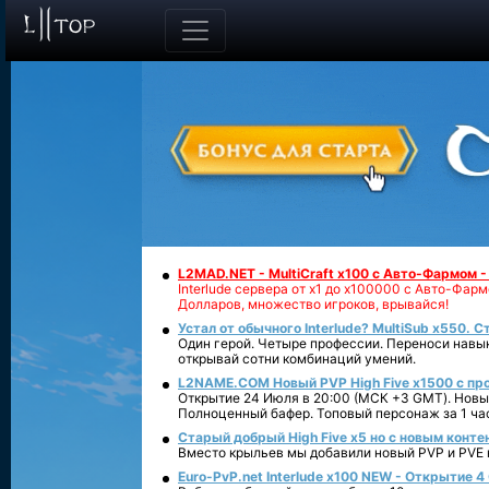
L2MAD.NET - MultiCraft x100 с Авто-Фармом 
Interlude сервера от х1 до х100000 с Авто-Фа
Долларов, множество игроков, врывайся!
Устал от обычного Interlude? MultiSub x550. С
Один герой. Четыре профессии. Переноси навык
открывай сотни комбинаций умений.
L2NAME.COM Новый PVP High Five x1500 с п
Открытие 24 Июля в 20:00 (МСК +3 GMT). Новый
Полноценный бафер. Топовый персонаж за 1 ча
Старый добрый High Five x5 но с новым конте
Вместо крыльев мы добавили новый PVP и PVE ко
Euro-PvP.net Interlude х100 NEW - Открытие 4