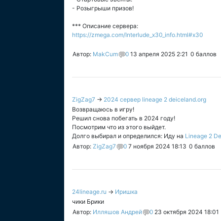
- Розыгрыши призов!
*** Описание сервера:
https://zmega.com/Interlude_x30_info.html#x30
Автор:
MakCum
0
13 апреля 2025 2:21
0
баллов
ZigZag7
→
2024 сервер lineage 2 deiceland.org
Возвращаюсь в игру!
Решил снова побегать в 2024 году!
Посмотрим что из этого выйдет.
Долго выбирал и определился: Иду на
Lineage 2 De
Автор:
ZigZag7
0
7 ноября 2024 18:13
0
баллов
24lineage.ru
→
Иришка
чики Брики
Автор:
Илляшов Андрей
0
23 октября 2024 18:01