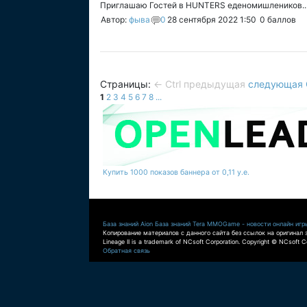
Приглашаю Гостей в HUNTERS еденомишлеников..
Автор:
фыва
0
28 сентября 2022 1:50
0
баллов
Страницы:
← Ctrl предыдущая
следующая C
1
2
3
4
5
6
7
8
...
Купить 1000 показов баннера от 0,11 у.е.
База знаний Aion
База знаний Tera
MMOGame - новости онлайн игр
Копирование материалов с данного сайта без ссылок на оригинал 
Lineage II is a trademark of NCsoft Corporation. Copyright © NCsoft Co
Обратная связь