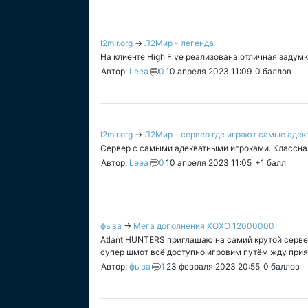
l2mir.org
→
Л2Мир - легенда
На клиенте High Five реализована отличная задумк
Автор:
Leea
0
10 апреля 2023 11:09
0
баллов
l2mir.org
→
Л2Мир - сервер где играют самые адек
Сервер с самыми адекватными игроками. Классная 
Автор:
Leea
0
10 апреля 2023 11:05
+1
балл
фыва
→
Мега дополнения XOXO 12000000
Atlant HUNTERS приглашаю на самий крутой сервер 
супер шмот всё доступно игровим путём жду приятног
Автор:
фыва
1
23 февраля 2023 20:55
0
баллов