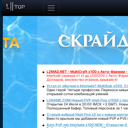
L2MAD.NET - MultiCraft x100 с Авто-Фармом 
Interlude сервера от х1 до х100000 с Авто-Фа
Долларов, множество игроков, врывайся!
Устал от обычного Interlude? MultiSub x550. С
Один герой. Четыре профессии. Переноси навык
открывай сотни комбинаций умений.
L2NAME.COM Новый PVP High Five x1500 с п
Открытие 24 Июля в 20:00 (МСК +3 GMT). Новый
Полноценный бафер. Топовый персонаж за 1 ча
Старый добрый High Five x5 но с новым конте
Вместо крыльев мы добавили новый PVP и PVE ко
Euro-PvP.net Interlude х100 NEW - Открытие 4