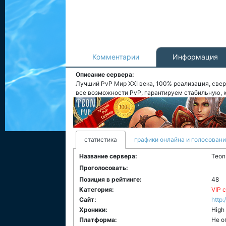
Комментарии
Информация
Описание сервера:
Лучший PvP Мир XXI века, 100% реализация, све
все возможности PvP, гарантируем стабильную, к
статистика
графики онлайна и голосован
Название сервера:
Teon
Проголосовать:
Позиция в рейтинге:
48
Категория:
VIP 
Сайт:
http
Хроники:
High
Платформа:
Не о