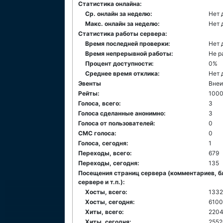
Статистика онлайна:
Ср. онлайн за неделю:
Нет 
Макс. онлайн за неделю:
Нет 
Статистика работы сервера:
Время последней проверки:
Нет 
Время непрерывной работы:
Не р
Процент доступности:
0%
Среднее время отклика:
Нет 
Эвенты
Внеи
Рейты:
1000
Голоса, всего:
3
Голоса сделанные анонимно:
3
Голоса от пользователей:
0
СМС голоса:
0
Голоса, сегодня:
1
Переходы, всего:
679
Переходы, сегодня:
135
Посещения страниц сервера (комментариев, б
сервере и т.п.):
Хосты, всего:
1332
Хосты, сегодня:
610
Хиты, всего:
220
Хиты, сегодня:
2552