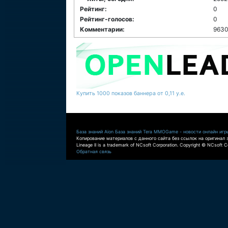
Рейтинг:
0
Рейтинг-голосов:
0
Комментарии:
9630
Купить 1000 показов баннера от 0,11 у.е.
База знаний Aion
База знаний Tera
MMOGame - новости онлайн игр
Копирование материалов с данного сайта без ссылок на оригинал 
Lineage II is a trademark of NCsoft Corporation. Copyright © NCsoft Co
Обратная связь