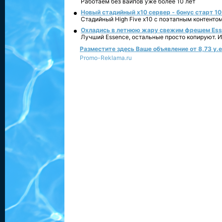
Работаем без вайпов уже более 10 лет
Новый стадийный х10 сервер - бонус старт 10
Стадийный High Five x10 с поэтапным контенто
Охладись в летнюю жару свежим фрешем Essen
Лучший Essence, остальные просто копируют. 
Разместите здесь Ваше объявление от 8,73 у.е.
Promo-Reklama.ru