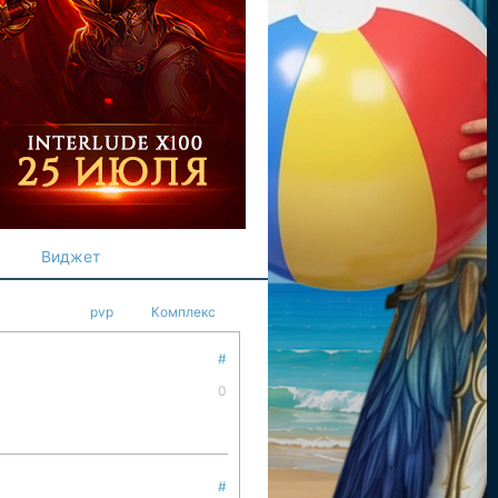
Виджет
pvp
Комплекс
#
0
#