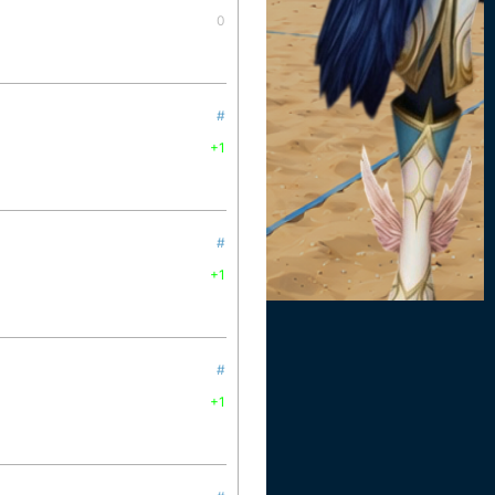
0
#
+1
#
+1
#
+1