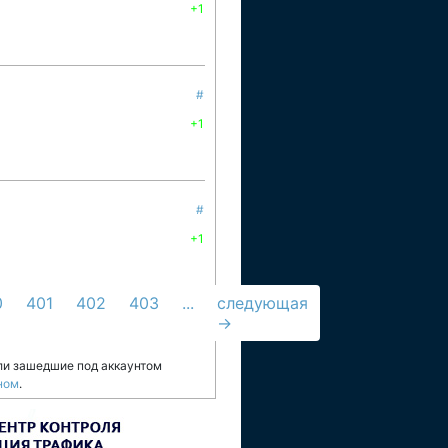
+1
#
+1
#
+1
0
401
402
403
...
следующая
→
ли зашедшие под аккаунтом
ном
.