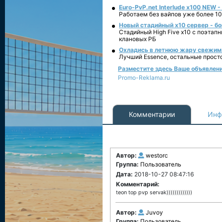
Euro-PvP.net Interlude х100 NEW 
Работаем без вайпов уже более 10
Новый стадийный х10 сервер - бо
Стадийный High Five x10 с поэтап
клановых РБ
Охладись в летнюю жару свежим 
Лучший Essence, остальные прост
Разместите здесь Ваше объявление
Promo-Reklama.ru
Комментарии
Инф
Автор:
westorc
Группа:
Пользователь
Дата:
2018-10-27 08:47:16
Комментарий:
teon top pvp servak)))))))))))))
Автор:
Juvoy
Группа:
Пользователь