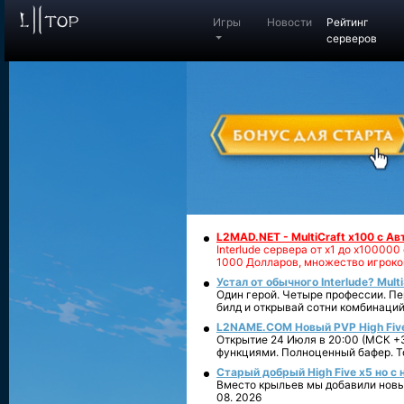
Игры
Новости
Рейтинг
серверов
L2MAD.NET - MultiCraft x100 с А
Interlude сервера от х1 до х1000
1000 Долларов, множество игроко
Устал от обычного Interlude? Mult
Один герой. Четыре профессии. Пе
билд и открывай сотни комбинаций
L2NAME.COM Новый PVP High Fiv
Открытие 24 Июля в 20:00 (МСК +3
функциями. Полноценный бафер. То
Старый добрый High Five x5 но с
Вместо крыльев мы добавили новый
08. 2026