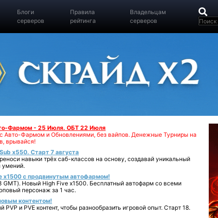
Блоги
Правила
Владельцам
серверов
рейтинга
серверов
вто-Фармом - 25 Июля. ОБТ 22 Июля
00 с Авто-Фармом и Обновлениями, без вайпов. Денежные Турниры на
в, врывайся!
iSub x550. Старт 7 августа
реноси навыки трёх саб-классов на основу, создавай уникальный
 умений.
e x1500 с продвинутым автофармом!
 GMT). Новый High Five x1500. Бесплатный автофарм со всеми
повый персонаж за 1 час.
 новым контентом!
 PVP и PVE контент, чтобы разнообразить игровой опыт. Старт 18.