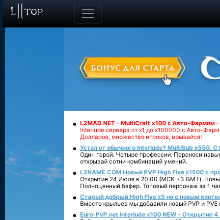
L2MAD.NET - MultiCraft x100 с Авто-Фармом 
Interlude сервера от х1 до х100000 с Авто-Фа
Долларов, множество игроков, врывайся!
Устал от обычного Interlude? MultiSub x550. С
Один герой. Четыре профессии. Переноси навык
открывай сотни комбинаций умений.
L2NAME.COM Новый PVP High Five x1500 с п
Открытие 24 Июля в 20:00 (МСК +3 GMT). Новый
Полноценный бафер. Топовый персонаж за 1 ча
Старый добрый High Five x5 но с новым конте
Вместо крыльев мы добавили новый PVP и PVE ко
Euro-PvP.net Interlude х100 NEW - Открытие 4