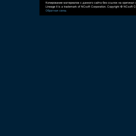
Копирование материалов с данного сайта без ссылок на оригинал 
Lineage II is a trademark of NCsoft Corporation. Copyright © NCsoft Co
Обратная связь