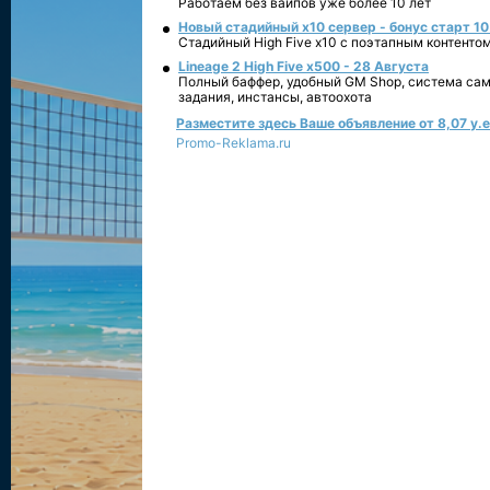
Работаем без вайпов уже более 10 лет
Новый стадийный х10 сервер - бонус старт 10
Стадийный High Five x10 с поэтапным контенто
Lineage 2 High Five x500 - 28 Августа
Полный баффер, удобный GM Shop, система сам
задания, инстансы, автоохота
Разместите здесь Ваше объявление от 8,07 у.е.
Promo-Reklama.ru