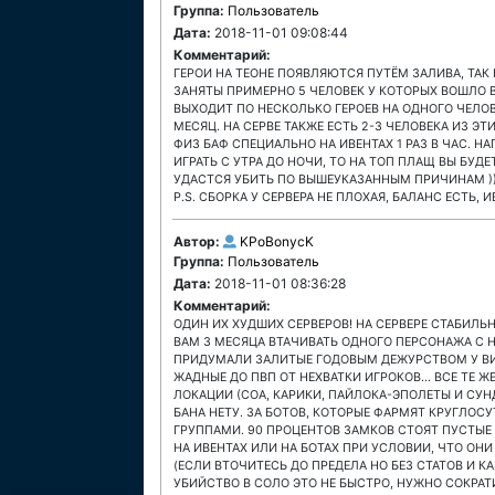
Группа:
Пользователь
Дата:
2018-11-01 09:08:44
Комментарий:
ГЕРОИ НА ТЕОНЕ ПОЯВЛЯЮТСЯ ПУТЁМ ЗАЛИВА, ТАК
ЗАНЯТЫ ПРИМЕРНО 5 ЧЕЛОВЕК У КОТОРЫХ ВОШЛО В
ВЫХОДИТ ПО НЕСКОЛЬКО ГЕРОЕВ НА ОДНОГО ЧЕЛОВ
МЕСЯЦ. НА СЕРВЕ ТАКЖЕ ЕСТЬ 2-3 ЧЕЛОВЕКА ИЗ Э
ФИЗ БАФ СПЕЦИАЛЬНО НА ИВЕНТАХ 1 РАЗ В ЧАС. НА
ИГРАТЬ С УТРА ДО НОЧИ, ТО НА ТОП ПЛАЩ ВЫ БУД
УДАСТСЯ УБИТЬ ПО ВЫШЕУКАЗАННЫМ ПРИЧИНАМ ))
P.S. СБОРКА У СЕРВЕРА НЕ ПЛОХАЯ, БАЛАНС ЕСТЬ,
Автор:
KPoBonycK
Группа:
Пользователь
Дата:
2018-11-01 08:36:28
Комментарий:
ОДИН ИХ ХУДШИХ СЕРВЕРОВ! НА СЕРВЕРЕ СТАБИЛЬ
ВАМ 3 МЕСЯЦА ВТАЧИВАТЬ ОДНОГО ПЕРСОНАЖА С НУ
ПРИДУМАЛИ ЗАЛИТЫЕ ГОДОВЫМ ДЕЖУРСТВОМ У ВИР
ЖАДНЫЕ ДО ПВП ОТ НЕХВАТКИ ИГРОКОВ... ВСЕ ТЕ
ЛОКАЦИИ (СОА, КАРИКИ, ПАЙЛОКА-ЭПОЛЕТЫ И СУНД
БАНА НЕТУ. ЗА БОТОВ, КОТОРЫЕ ФАРМЯТ КРУГЛОС
ГРУППАМИ. 90 ПРОЦЕНТОВ ЗАМКОВ СТОЯТ ПУСТЫЕ 2
НА ИВЕНТАХ ИЛИ НА БОТАХ ПРИ УСЛОВИИ, ЧТО ОН
(ЕСЛИ ВТОЧИТЕСЬ ДО ПРЕДЕЛА НО БЕЗ СТАТОВ И КА
УБИЙСТВО В СОЛО ЭТО НЕ БЫСТРО, НУЖНО СОКРАТИ