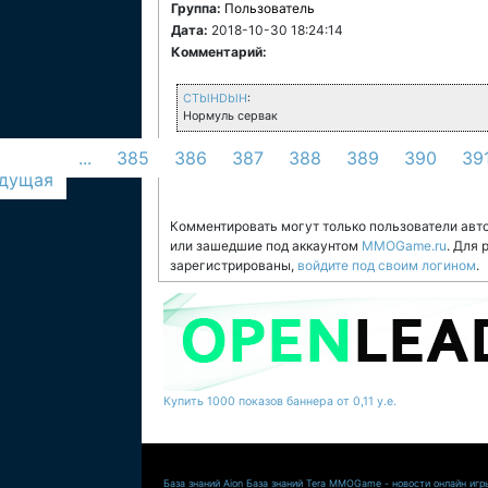
Группа:
Пользователь
Дата:
2018-10-30 18:24:14
Комментарий:
CTblHDblH
:
Нормуль сервак
...
385
386
387
388
389
390
39
дущая
Комментировать могут только пользователи авт
или зашедшие под аккаунтом
MMOGame.ru
. Для
зарегистрированы,
войдите под своим логином
.
Купить 1000 показов баннера от 0,11 у.е.
База знаний Aion
База знаний Tera
MMOGame - новости онлайн игр