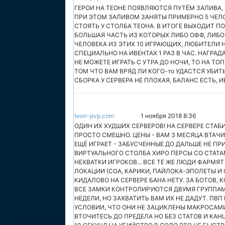
ГЕРОИ НА ТЕОНЕ ПОЯВЛЯЮТСЯ ПУТЁМ ЗАЛИВА, 
ПРИ ЭТОМ ЗАЛИВОМ ЗАНЯТЫ ПРИМЕРНО 5 ЧЕЛ
СТОЯТЬ У СТОЛБА ТЕОНА. В ИТОГЕ ВЫХОДИТ П
БОЛЬШАЯ ЧАСТЬ ИЗ КОТОРЫХ ЛИБО ОФФ, ЛИБО А
ЧЕЛОВЕКА ИЗ ЭТИХ 10 ИГРАЮЩИХ, ЛЮБИТЕЛИ Н
СПЕЦИАЛЬНО НА ИВЕНТАХ 1 РАЗ В ЧАС. НАГРАД
НЕ МОЖЕТЕ ИГРАТЬ С УТРА ДО НОЧИ, ТО НА ТО
ТОМ ЧТО ВАМ ВРЯД ЛИ КОГО-то УДАСТСЯ УБИТЬ
СБОРКА У СЕРВЕРА НЕ ПЛОХАЯ, БАЛАНС ЕСТЬ, 
teon-pvp.com
1 ноября 2018 8:36
ОДИН ИХ ХУДШИХ СЕРВЕРОВ! НА СЕРВЕРЕ СТАБ
ПРОСТО СМЕШНО. ЦЕНЫ - ВАМ 3 МЕСЯЦА ВТАЧИ
ЕЩЁ ИГРАЕТ - ЗАБУСЧЕННЫЕ ДО ДАЛЬШЕ НЕ П
ВИРТУАЛЬНОГО СТОЛБА ХИРО ПЕРСЫ СО СТАТАМ
НЕХВАТКИ ИГРОКОВ... ВСЕ ТЕ ЖЕ ЛЮДИ ФАРМЯ
ЛОКАЦИИ (СОА, КАРИКИ, ПАЙЛОКА-ЭПОЛЕТЫ И С
КИДАЛОВО НА СЕРВЕРЕ БАНА НЕТУ. ЗА БОТОВ, 
ВСЕ ЗАМКИ КОНТРОЛИРУЮТСЯ ДВУМЯ ГРУППАМИ
НЕДЕЛИ, НО ЗАХВАТИТЬ ВАМ ИХ НЕ ДАДУТ. ПВП
УСЛОВИИ, ЧТО ОНИ НЕ ЗАЦИКЛЕНЫ МАКРОСАМИ
ВТОЧИТЕСЬ ДО ПРЕДЕЛА НО БЕЗ СТАТОВ И КАНЦ