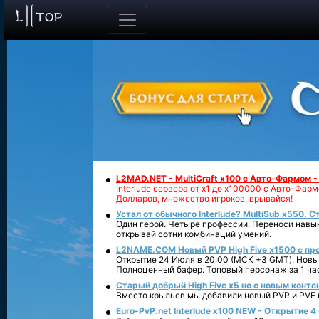
L2MAD.NET - MultiCraft x100 с Авто-Фармом 
Interlude сервера от х1 до х100000 с Авто-Фа
Долларов, множество игроков, врывайся!
Устал от обычного Interlude? MultiSub x550. С
Один герой. Четыре профессии. Переноси навык
открывай сотни комбинаций умений.
L2NAME.COM Новый PVP High Five x1500 с п
Открытие 24 Июля в 20:00 (МСК +3 GMT). Новый
Полноценный бафер. Топовый персонаж за 1 ча
Старый добрый High Five x5 но с новым конте
Вместо крыльев мы добавили новый PVP и PVE ко
Euro-PvP.net Interlude х100 NEW - Открытие 4