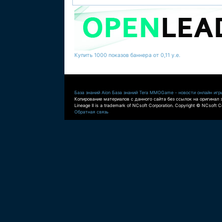
Купить 1000 показов баннера от 0,11 у.е.
База знаний Aion
База знаний Tera
MMOGame - новости онлайн игр
Копирование материалов с данного сайта без ссылок на оригинал 
Lineage II is a trademark of NCsoft Corporation. Copyright © NCsoft Co
Обратная связь