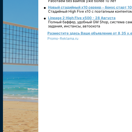
Работаем без вайпов уже более 10 лет
Новый стадийный х10 сервер - бонус старт 10
Стадийный High Five x10 с поэтапным контенто
Lineage 2 High Five x500 - 28 Августа
Полный баффер, удобный GM Shop, система сам
задания, инстансы, автоохота
Разместите здесь Ваше объявление от 8,35 у.е
Promo-Reklama.ru