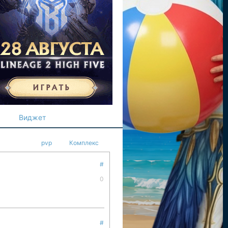
Виджет
pvp
Комплекс
#
0
#