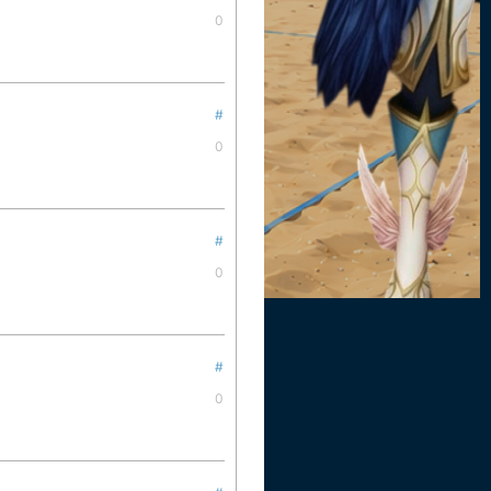
0
#
0
#
0
#
0