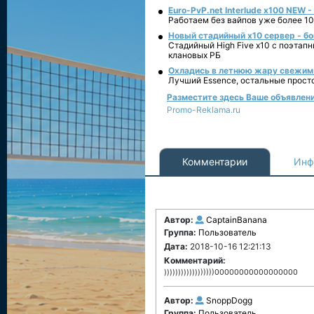
Euro-PvP.net Interlude х100 NEW 
Работаем без вайпов уже более 10
Новый стадийный х10 сервер - бо
Стадийный High Five x10 с поэтап
клановых РБ
Охладись в летнюю жару свежим 
Лучший Essence, остальные прост
Разместите здесь Ваше объявление
Promo-Reklama.ru
Комментарии
Инф
Автор:
CaptainBanana
Группа:
Пользователь
Дата:
2018-10-16 12:21:13
Комментарий:
))))))))))))))))))00000000000000000
Автор:
SnoppDogg
Группа:
Пользователь