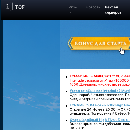
Игры
Новости
Рейтинг
серверов
L2MAD.NET - MultiCraft x100 с А
Interlude сервера от х1 до х1000
1000 Долларов, множество игроко
Устал от обычного Interlude? Mult
Один герой. Четыре профессии. Пе
билд и открывай сотни комбинаций
L2NAME.COM Новый PVP High Fiv
Открытие 24 Июля в 20:00 (МСК +3
функциями. Полноценный бафер. То
Старый добрый High Five x5 но с
Вместо крыльев мы добавили новый
08. 2026