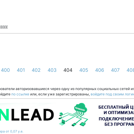
ЁЁЁЁЁ
400
401
402
403
404
405
406
407
40
зователи авторизовавшиеся через одну из популярных социальных сетей и
ейдите
по ссылке
или, если уже зарегистрированы,
войдите под своим логи
ра от 0,07 у.е.