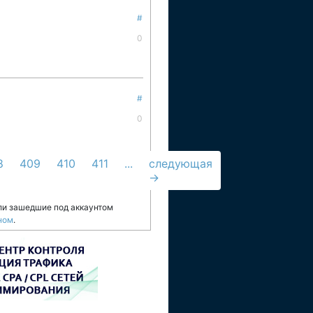
#
0
#
0
8
409
410
411
...
следующая
→
ли зашедшие под аккаунтом
ном
.