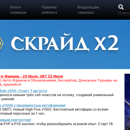
Блоги
Правила
Владельцам
серверов
рейтинга
серверов
вто-Фармом - 25 Июля. ОБТ 22 Июля
00 с Авто-Фармом и Обновлениями, без вайпов. Денежные Турниры на
в, врывайся!
iSub x550. Старт 7 августа
реноси навыки трёх саб-классов на основу, создавай уникальный
 умений.
e x1500 с продвинутым автофармом!
 GMT). Новый High Five x1500. Бесплатный автофарм со всеми
повый персонаж за 1 час.
 новым контентом!
 PVP и PVE контент, чтобы разнообразить игровой опыт. Старт 18.