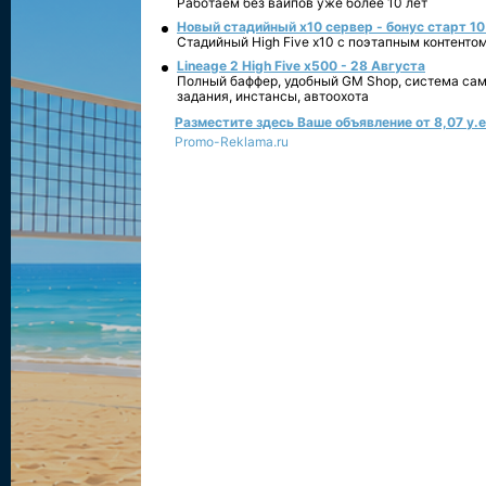
Работаем без вайпов уже более 10 лет
Новый стадийный х10 сервер - бонус старт 10
Стадийный High Five x10 с поэтапным контенто
Lineage 2 High Five x500 - 28 Августа
Полный баффер, удобный GM Shop, система сам
задания, инстансы, автоохота
Разместите здесь Ваше объявление от 8,07 у.е.
Promo-Reklama.ru