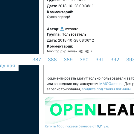
Дата:
2018-10-28 09:36:11
Комментарий:
Супер сервер!
Автор:
westorc
Группа:
Пользователь
Дата:
2018-10-28 08:36:12
Комментарий:
teon top pvp servak))))))))))))
...
387
388
389
390
391
392
39
дущая
Комментировать могут только пользователи авт
или зашедшие под аккаунтом
MMOGame.ru
. Для
зарегистрированы,
войдите под своим логином
.
Купить 1000 показов баннера от 0,11 у.е.