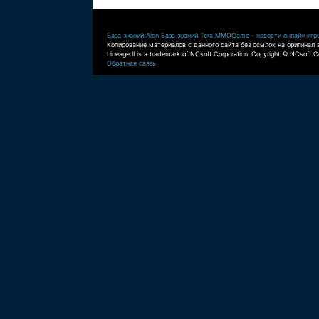
База знаний Aion
База знаний Tera
MMOGame - новости онлайн игр
Копирование материалов с данного сайта без ссылок на оригинал 
Lineage II is a trademark of NCsoft Corporation. Copyright © NCsoft Co
Обратная связь