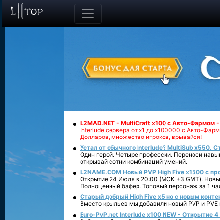
L2MAD.NET - MultiCraft x100 с Авто-Фармом 
Interlude сервера от х1 до х100000 с Авто-Фа
Долларов, множество игроков, врывайся!
Устал от обычного Interlude? MultiSub x550. С
Один герой. Четыре профессии. Переноси навык
открывай сотни комбинаций умений.
L2NAME.COM Новый PVP High Five x1500 с п
Открытие 24 Июля в 20:00 (МСК +3 GMT). Новый
Полноценный бафер. Топовый персонаж за 1 ча
Старый добрый High Five x5 но с новым конте
Вместо крыльев мы добавили новый PVP и PVE ко
Euro-PvP.net Interlude х100 NEW - Открытие 4