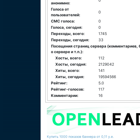
0
анонимно:
Голоса от
0
пользователей:
СМС голоса:
0
Голоса, сегодня:
0
Переходы, всего:
1745
Переходы, сегодня:
33
Посещения страниц сервера (комментариев, 
о сервере и т.п.):
Хосты, всего:
112
Хосты, сегодня:
2129042
Хиты, всего:
141
Хиты, сегодня:
19594566
Рейтинг:
5.0
Рейтинг-голосов:
117
Комментарии:
16
Купить 1000 показов баннера от 0,11 у.е.