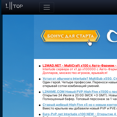
L2MAD.NET - MultiCraft x100 с Авто-Фармом 
Interlude сервера от х1 до х100000 с Авто-Фа
Долларов, множество игроков, врывайся!
Устал от обычного Interlude? MultiSub x550. С
Один герой. Четыре профессии. Переноси навык
открывай сотни комбинаций умений.
L2NAME.COM Новый PVP High Five x1500 с п
Открытие 24 Июля в 20:00 (МСК +3 GMT). Новый
Полноценный бафер. Топовый персонаж за 1 ча
Старый добрый High Five x5 но с новым конте
Вместо крыльев мы добавили новый PVP и PVE ко
Euro-PvP.net Interlude х100 NEW - Открытие 4