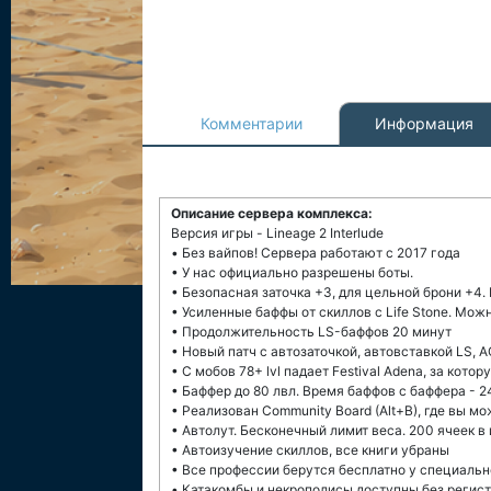
Комментарии
Информация
Описание сервера комплекса:
Версия игры - Lineage 2 Interlude
• Без вайпов! Сервера работают с 2017 года
• У нас официально разрешены боты.
• Безопасная заточка +3, для цельной брони +4.
• Усиленные баффы от скиллов с Life Stone. Мо
• Продолжительность LS-баффов 20 минут
• Новый патч с автозаточкой, автовставкой LS, A
• С мобов 78+ lvl падает Festival Adena, за кот
• Баффер до 80 лвл. Время баффов с баффера - 24
• Реализован Community Board (Alt+B), где вы м
• Автолут. Бесконечный лимит веса. 200 ячеек в
• Автоизучение скиллов, все книги убраны
• Все профессии берутся бесплатно у специаль
• Катакомбы и некрополисы доступны без регис