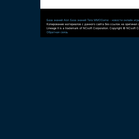
База знаний Aion
База знаний Tera
MMOGame - новости онлайн игр
Копирование материалов с данного сайта без ссылок на оригинал 
Lineage II is a trademark of NCsoft Corporation. Copyright © NCsoft Co
Обратная связь