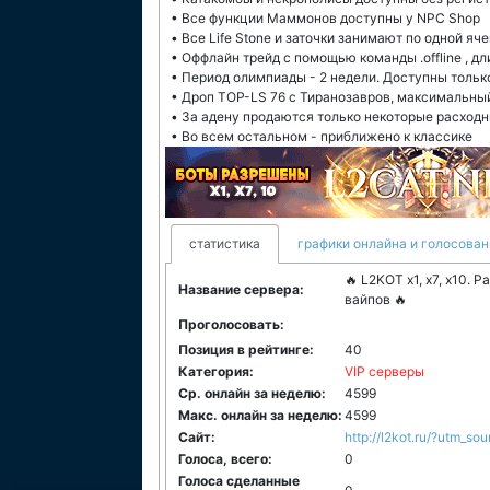
• Все функции Маммонов доступны у NPC Shop
• Все Life Stone и заточки занимают по одной яч
• Оффлайн трейд с помощью команды .offline , дл
• Период олимпиады - 2 недели. Доступны только
• Дроп TOP-LS 76 с Тиранозавров, максимальный
• За адену продаются только некоторые расходн
• Во всем остальном - приближено к классике
статистика
графики онлайна и голосован
🔥 L2KOT x1, x7, x10. 
Название сервера:
вайпов 🔥
Проголосовать:
Позиция в рейтинге:
40
Категория:
VIP серверы
Ср. онлайн за неделю:
4599
Макс. онлайн за неделю:
4599
Сайт:
http://l2kot.ru/?utm_so
Голоса, всего:
0
Голоса сделанные