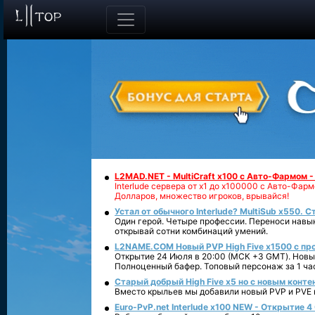
L2MAD.NET - MultiCraft x100 с Авто-Фармом 
Interlude сервера от х1 до х100000 с Авто-Фа
Долларов, множество игроков, врывайся!
Устал от обычного Interlude? MultiSub x550. С
Один герой. Четыре профессии. Переноси навык
открывай сотни комбинаций умений.
L2NAME.COM Новый PVP High Five x1500 с п
Открытие 24 Июля в 20:00 (МСК +3 GMT). Новый
Полноценный бафер. Топовый персонаж за 1 ча
Старый добрый High Five x5 но с новым конте
Вместо крыльев мы добавили новый PVP и PVE ко
Euro-PvP.net Interlude х100 NEW - Открытие 4