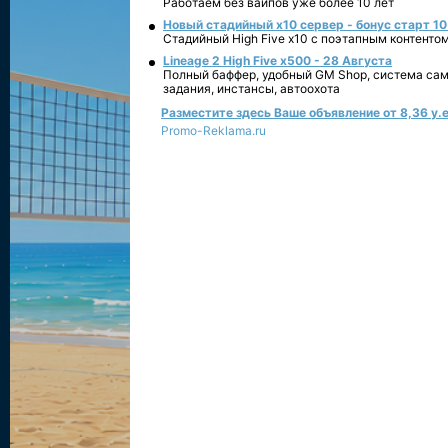
Работаем без вайпов уже более 10 лет
Новый стадийный х10 сервер - бонус старт 10
Стадийный High Five x10 с поэтапным контенто
Lineage 2 High Five x500 - 28 Августа
Полный баффер, удобный GM Shop, система сам
задания, инстансы, автоохота
Разместите здесь Ваше объявление от 8,36 у.е
Promo-Reklama.ru