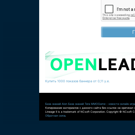
Купить 1000 показов баннера от 0,11 у.е.
База знаний Aion
База знаний Tera
MMOGame - новости онлайн игр
Копирование материалов с данного сайта без ссылок на оригинал 
Lineage II is a trademark of NCsoft Corporation. Copyright © NCsoft Co
Обратная связь