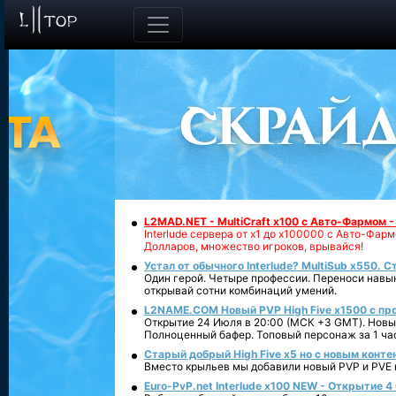
L2MAD.NET - MultiCraft x100 с Авто-Фармом 
Interlude сервера от х1 до х100000 с Авто-Фа
Долларов, множество игроков, врывайся!
Устал от обычного Interlude? MultiSub x550. С
Один герой. Четыре профессии. Переноси навык
открывай сотни комбинаций умений.
L2NAME.COM Новый PVP High Five x1500 с п
Открытие 24 Июля в 20:00 (МСК +3 GMT). Новый
Полноценный бафер. Топовый персонаж за 1 ча
Старый добрый High Five x5 но с новым конте
Вместо крыльев мы добавили новый PVP и PVE ко
Euro-PvP.net Interlude х100 NEW - Открытие 4