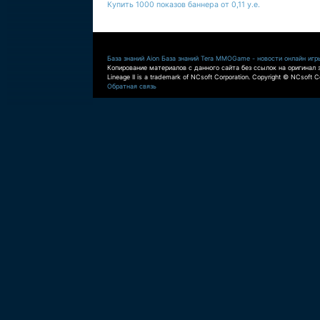
Купить 1000 показов баннера от 0,11 у.е.
База знаний Aion
База знаний Tera
MMOGame - новости онлайн игр
Копирование материалов с данного сайта без ссылок на оригинал 
Lineage II is a trademark of NCsoft Corporation. Copyright © NCsoft Co
Обратная связь