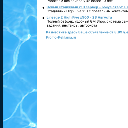
Работаем без вайпов уже более 10 лет
Новый стадийный х10 сервер - бонус старт 10
Стадийный High Five x10 с поэтапным контенто
Lineage 2 High Five x500 - 28 Августа
Полный баффер, удобный GM Shop, система сам
задания, инстансы, автоохота
Разместите здесь Ваше объявление от 8,89 у.е
Promo-Reklama.ru