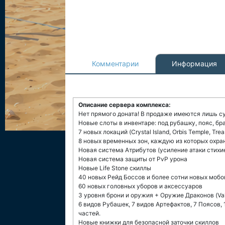
Комментарии
Информация
Описание сервера комплекса:
Нет прямого доната! В продаже имеются лишь с
Новые слоты в инвентаре: под рубашку, пояс, бр
7 новых локаций (Crystal Island, Orbis Temple, Tre
8 новых временных зон, каждую из которых охр
Новая система Атрибутов (усиление атаки стихи
Новая система защиты от PvP урона
Новые Life Stone скиллы
40 новых Рейд Боссов и более сотни новых мобо
60 новых головных уборов и аксессуаров
3 уровня брони и оружия + Оружие Драконов (Valak
6 видов Рубашек, 7 видов Артефактов, 7 Поясов, 
частей.
Новые книжки для безопасной заточки скиллов