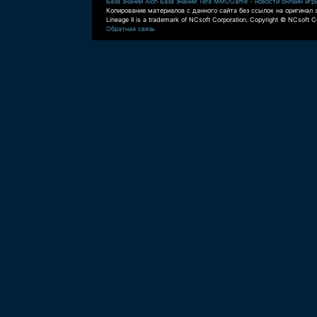
База знаний Aion
База знаний Tera
MMOGame - новости онлайн игр
Копирование материалов с данного сайта без ссылок на оригинал 
Lineage II is a trademark of NCsoft Corporation. Copyright © NCsoft Co
Обратная связь