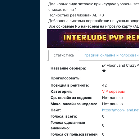
Два новых вида заточек: при неудаче уровень за
снижается на 1
Полностью реализован ALT+B
Добавлена система переработки ненужных вещ
Все основные РБ нанесены на игровую карту (A
статистика
графики онлайна и голосован
✔️ MoonLand CrazyP
Название сервера:
❤
Проголосовать:
Позиция в рейтинге:
42
Категория:
VIP серверы
Ср. онлайн за неделю:
Нет данных
Макс. онлайн за неделю:
Нет данных
Сайт:
https://moon-land.ne
Голоса, всего:
0
Голоса сделанные
0
анонимно:
Голоса от пользователей:
0