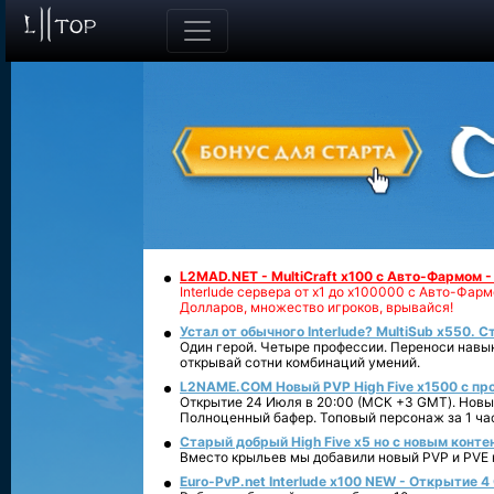
L2MAD.NET - MultiCraft x100 с Авто-Фармом 
Interlude сервера от х1 до х100000 с Авто-Фа
Долларов, множество игроков, врывайся!
Устал от обычного Interlude? MultiSub x550. С
Один герой. Четыре профессии. Переноси навык
открывай сотни комбинаций умений.
L2NAME.COM Новый PVP High Five x1500 с п
Открытие 24 Июля в 20:00 (МСК +3 GMT). Новый
Полноценный бафер. Топовый персонаж за 1 ча
Старый добрый High Five x5 но с новым конте
Вместо крыльев мы добавили новый PVP и PVE ко
Euro-PvP.net Interlude х100 NEW - Открытие 4