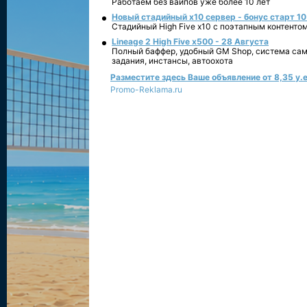
Работаем без вайпов уже более 10 лет
Новый стадийный х10 сервер - бонус старт 10
Стадийный High Five x10 с поэтапным контенто
Lineage 2 High Five x500 - 28 Августа
Полный баффер, удобный GM Shop, система сам
задания, инстансы, автоохота
Разместите здесь Ваше объявление от 8,35 у.е
Promo-Reklama.ru