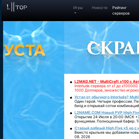
Игры
Новости
Рейтинг
серверов
L2MAD.NET - MultiCraft x100 с А
Interlude сервера от х1 до х1000
1000 Долларов, множество игроко
Устал от обычного Interlude? Mult
Один герой. Четыре профессии. Пе
билд и открывай сотни комбинаций
L2NAME.COM Новый PVP High Fiv
Открытие 24 Июля в 20:00 (МСК +3
функциями. Полноценный бафер. То
Старый добрый High Five x5 но с
Вместо крыльев мы добавили новый
08. 2026