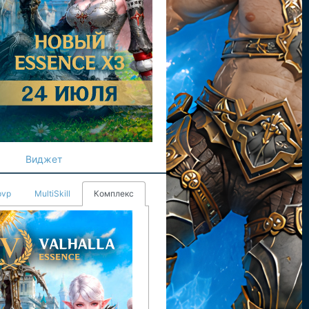
Виджет
pvp
MultiSkill
Комплекс