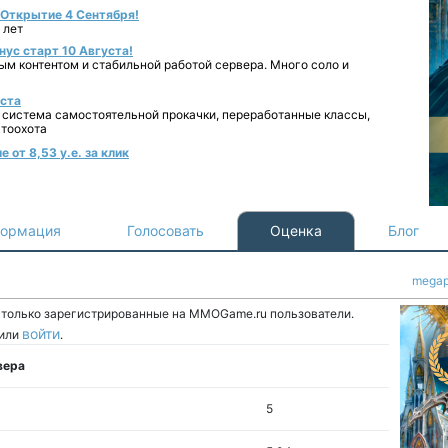
- Открытие 4 Сентября!
 лет
нус старт 10 Августа!
ным контентом и стабильной работой сервера. Много соло и
уста
 система самостоятельной прокачки, переработанные классы,
втоохота
 от 8,53 у.е. за клик
ормация
Голосовать
Оценка
Блог
mega
т только зарегистрированные на MMOGame.ru пользователи.
войти
или
.
вера
5