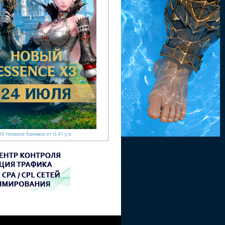
0 показов баннера от 0,41 у.е.