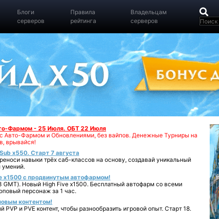
Блоги
Правила
Владельцам
серверов
рейтинга
серверов
вто-Фармом - 25 Июля. ОБТ 22 Июля
00 с Авто-Фармом и Обновлениями, без вайпов. Денежные Турниры на
в, врывайся!
iSub x550. Старт 7 августа
реноси навыки трёх саб-классов на основу, создавай уникальный
 умений.
e x1500 с продвинутым автофармом!
 GMT). Новый High Five x1500. Бесплатный автофарм со всеми
повый персонаж за 1 час.
 новым контентом!
 PVP и PVE контент, чтобы разнообразить игровой опыт. Старт 18.