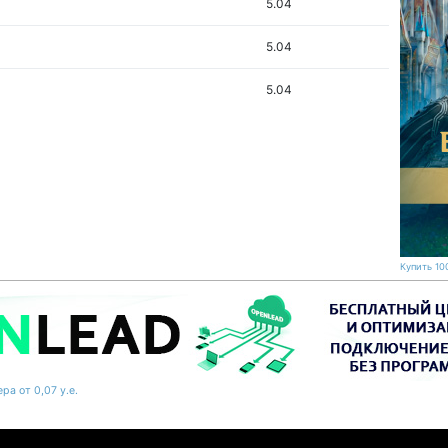
5.04
5.04
5.04
Купить 100
ра от 0,07 у.е.