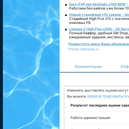
Euro-PvP.net Interlude х100 NEW 
Работаем без вайпов уже более 10
Новый стадийный х10 сервер - бо
Стадийный High Five x10 с поэтап
клановых РБ
Lineage 2 High Five x500 - 28 Авг
Полный баффер, удобный GM Shop,
ежедневные задания, инстансы, а
Разместите здесь Ваше объявление
Promo-Reklama.ru
Комментарии
Инф
Извините, выставлять оценки могу
зарегистрироваться
Вы можете
Результат последних оценок сер
Работа администрации