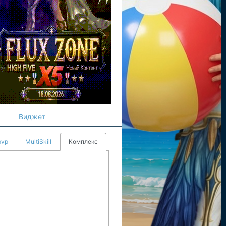
Виджет
pvp
MultiSkill
Комплекс