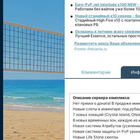
Euro-PvP.net Interlude х100 NEW 
Работаем без вайпов уже более 10
Новый стадийный х10 сервер - бо
Стадийный High Five x10 с поэтап
клановых РБ
Охладись в летнюю жару свежим 
Лучший Essence, остальные прост
Разместите здесь Ваше объявление
Promo-Reklama.ru
Комментарии
Инф
Описание сервера комплекса:
Нет прямого доната! В продаже им
Новые слоты в инвентаре: под рубаш
7 новых локаций (Crystal Island, Orbi
8 новых временных зон, каждую из
Новая система Атрибутов (усиление
Новая система защиты от PvP урон
Новые Life Stone скиллы