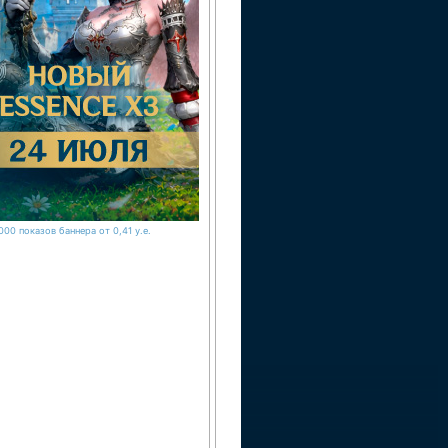
000 показов баннера от 0,41 у.е.