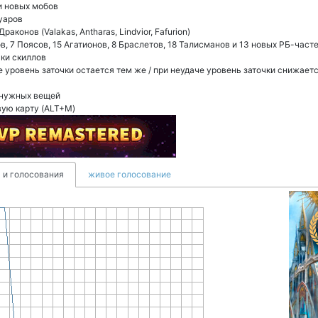
и новых мобов
уаров
конов (Valakas, Antharas, Lindvior, Fafurion)
в, 7 Поясов, 15 Агатионов, 8 Браслетов, 18 Талисманов и 13 новых РБ-часте
ки скиллов
е уровень заточки остается тем же / при неудаче уровень заточки снижаетс
енужных вещей
вую карту (ALT+M)
 и голосования
живое голосование