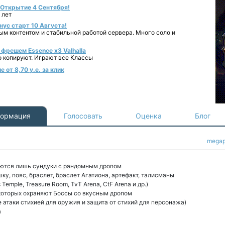
- Открытие 4 Сентября!
 лет
нус старт 10 Августа!
ным контентом и стабильной работой сервера. Много соло и
фрешем Essence x3 Valhalla
о копируют. Играют все Классы
 от 8,70 у.е. за клик
ормация
Голосовать
Оценка
Блог
mega
еются лишь сундуки с рандомным дропом
ку, пояс, браслет, браслет Агатиона, артефакт, талисманы
s Temple, Treasure Room, TvT Arena, CtF Arena и др.)
 которых охраняют Боссы со вкусным дропом
 атаки стихией для оружия и защита от стихий для персонажа)
а