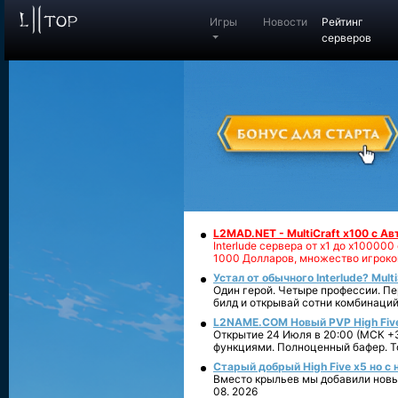
Игры
Новости
Рейтинг
серверов
L2MAD.NET - MultiCraft x100 с А
Interlude сервера от х1 до х1000
1000 Долларов, множество игроко
Устал от обычного Interlude? Mult
Один герой. Четыре профессии. Пе
билд и открывай сотни комбинаций
L2NAME.COM Новый PVP High Fiv
Открытие 24 Июля в 20:00 (МСК +3
функциями. Полноценный бафер. То
Старый добрый High Five x5 но с
Вместо крыльев мы добавили новый
08. 2026