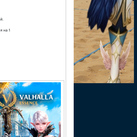
й.
я на 1