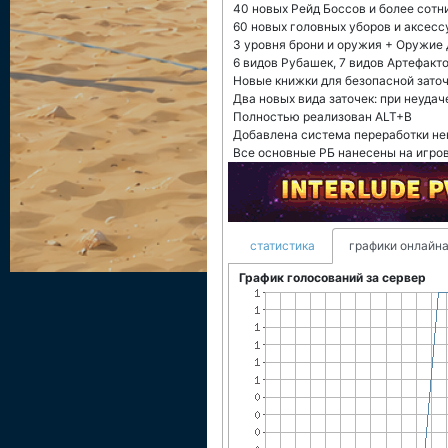
40 новых Рейд Боссов и более сотн
60 новых головных уборов и аксесс
3 уровня брони и оружия + Оружие Дра
6 видов Рубашек, 7 видов Артефакто
Новые книжки для безопасной заточ
Два новых вида заточек: при неудач
Полностью реализован ALT+B
Добавлена система переработки н
Все основные РБ нанесены на игро
статистика
графики онлайна
График голосований за сервер