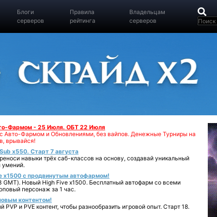
Блоги
Правила
Владельцам
серверов
рейтинга
серверов
вто-Фармом - 25 Июля. ОБТ 22 Июля
00 с Авто-Фармом и Обновлениями, без вайпов. Денежные Турниры на
в, врывайся!
iSub x550. Старт 7 августа
реноси навыки трёх саб-классов на основу, создавай уникальный
 умений.
e x1500 с продвинутым автофармом!
 GMT). Новый High Five x1500. Бесплатный автофарм со всеми
повый персонаж за 1 час.
 новым контентом!
 PVP и PVE контент, чтобы разнообразить игровой опыт. Старт 18.