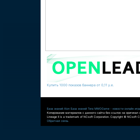
Купить 1000 показов баннера от 0,11 у.е.
База знаний Aion
База знаний Tera
MMOGame - новости онлайн игр
Копирование материалов с данного сайта без ссылок на оригинал 
Lineage II is a trademark of NCsoft Corporation. Copyright © NCsoft Co
Обратная связь