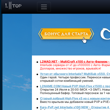
L2MAD.NET - MultiCraft x100 с Авто-Фармом 
Interlude сервера от х1 до х100000 с Авто-Фа
Долларов, множество игроков, врывайся!
Устал от обычного Interlude? MultiSub x550. С
Один герой. Четыре профессии. Переноси навык
открывай сотни комбинаций умений.
L2NAME.COM Новый PVP High Five x1500 с п
Открытие 24 Июля в 20:00 (МСК +3 GMT). Новый
Полноценный бафер. Топовый персонаж за 1 ча
Старый добрый High Five x5 но с новым конте
Вместо крыльев мы добавили новый PVP и PVE ко
Euro-PvP.net Interlude х100 NEW - Открытие 4