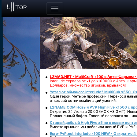
L2MAD.NET - MultiCraft x100 с Авто-Фармом 
Interlude сервера от х1 до х100000 с Авто-Фа
Долларов, множество игроков, врывайся!
Устал от обычного Interlude? MultiSub x550. С
Один герой. Четыре профессии. Переноси навык
открывай сотни комбинаций умений.
L2NAME.COM Новый PVP High Five x1500 с п
Открытие 24 Июля в 20:00 (МСК +3 GMT). Новый
Полноценный бафер. Топовый персонаж за 1 ча
Старый добрый High Five x5 но с новым конте
Вместо крыльев мы добавили новый PVP и PVE ко
Euro-PvP.net Interlude х100 NEW - Открытие 4