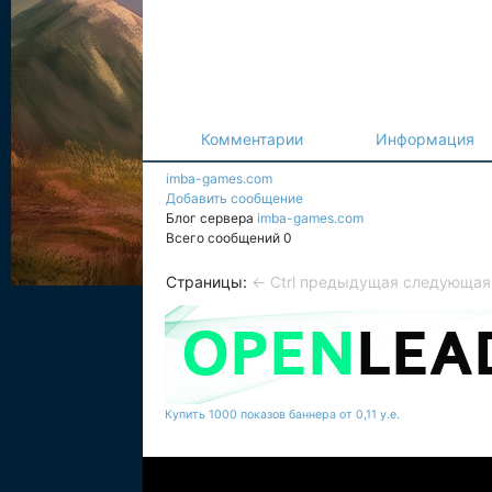
Комментарии
Информация
imba-games.com
Добавить сообщение
Блог сервера
imba-games.com
Всего сообщений 0
Страницы:
← Ctrl предыдущая
следующая 
Купить 1000 показов баннера от 0,11 у.е.