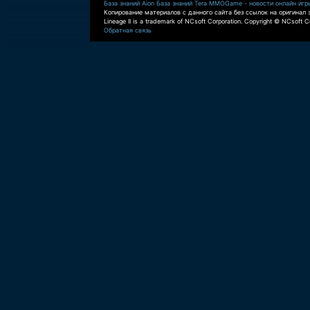
База знаний Aion
База знаний Tera
MMOGame - новости онлайн игр
Копирование материалов с данного сайта без ссылок на оригинал 
Lineage II is a trademark of NCsoft Corporation. Copyright © NCsoft Co
Обратная связь