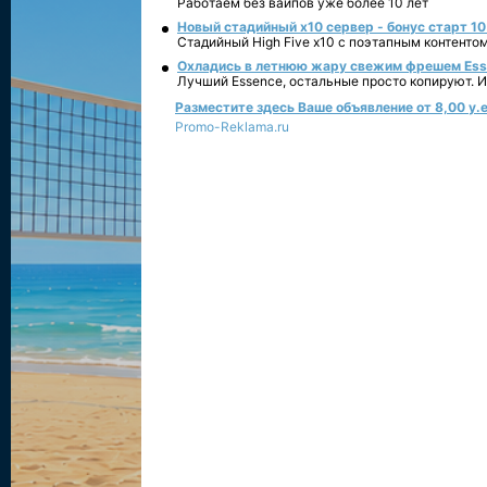
Работаем без вайпов уже более 10 лет
Новый стадийный х10 сервер - бонус старт 10
Стадийный High Five x10 с поэтапным контенто
Охладись в летнюю жару свежим фрешем Essen
Лучший Essence, остальные просто копируют. 
Разместите здесь Ваше объявление от 8,00 у.е
Promo-Reklama.ru