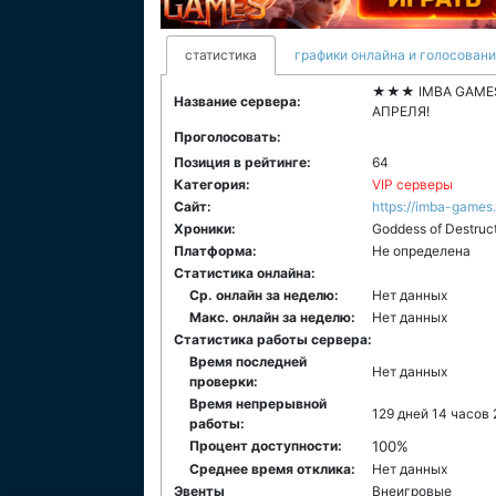
статистика
графики онлайна и голосован
★★★ IMBA GAMES 
Название сервера:
АПРЕЛЯ!
Проголосовать:
Позиция в рейтинге:
64
Категория:
VIP серверы
Сайт:
https://imba-games
Хроники:
Goddess of Destruc
Платформа:
Не определена
Статистика онлайна:
Ср. онлайн за неделю:
Нет данных
Макс. онлайн за неделю:
Нет данных
Статистика работы сервера:
Время последней
Нет данных
проверки:
Время непрерывной
129 дней 14 часов
работы:
Процент доступности:
100%
Среднее время отклика:
Нет данных
Эвенты
Внеигровые