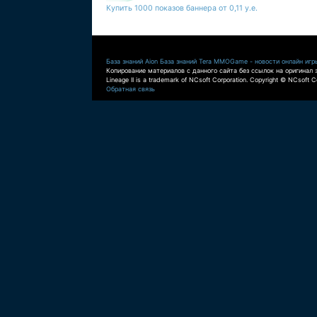
Купить 1000 показов баннера от 0,11 у.е.
База знаний Aion
База знаний Tera
MMOGame - новости онлайн игр
Копирование материалов с данного сайта без ссылок на оригинал 
Lineage II is a trademark of NCsoft Corporation. Copyright © NCsoft Co
Обратная связь