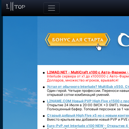
L2MAD.NET - MultiCraft x100 с Авто-Фармом 
Interlude сервера от х1 до х100000 с Авто-Фа
Долларов, множество игроков, врывайся!
Устал от обычного Interlude? MultiSub x550. С
Один герой. Четыре профессии. Переноси навык
открывай сотни комбинаций умений.
L2NAME.COM Новый PVP High Five x1500 с п
Открытие 24 Июля в 20:00 (МСК +3 GMT). Новый
Полноценный бафер. Топовый персонаж за 1 ча
Старый добрый High Five x5 но с новым конте
Вместо крыльев мы добавили новый PVP и PVE ко
Euro-PvP.net Interlude х100 NEW - Открытие 4