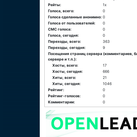
Рейты:
1x
Голоса, всего:
0
Голоса сделанные анонимно:
0
Голоса от пользователей:
0
СМС голоса:
0
Голоса, сегодня:
0
Переходы, всего:
363
Переходы, сегодня:
9
Посещения страниц сервера (комментариев, б
сервере и т.п.):
Хосты, всего:
17
Хосты, сегодня:
666
Хиты, всего:
21
Хиты, сегодня:
1046
Рейтинг:
0
Рейтинг-голосов:
0
Комментарии:
0