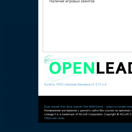
Наличие игровых эвентов
Купить 1000 показов баннера от 0,11 у.е.
База знаний Aion
База знаний Tera
MMOGame - новости онлайн игр
Копирование материалов с данного сайта без ссылок на оригинал 
Lineage II is a trademark of NCsoft Corporation. Copyright © NCsoft Co
Обратная связь