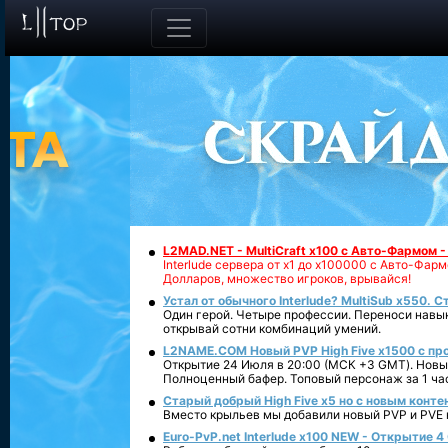
L2MAD.NET - MultiCraft x100 с Авто-Фармом 
Interlude сервера от х1 до х100000 с Авто-Фа
Долларов, множество игроков, врывайся!
Устал от обычного Interlude? MultiSub x550. С
Один герой. Четыре профессии. Переноси навык
открывай сотни комбинаций умений.
L2NAME.COM Новый PVP High Five x1500 с п
Открытие 24 Июля в 20:00 (МСК +3 GMT). Новый
Полноценный бафер. Топовый персонаж за 1 ча
Старый добрый High Five x5 но с новым конте
Вместо крыльев мы добавили новый PVP и PVE ко
Euro-PvP.net Interlude х100 NEW - Открытие 4