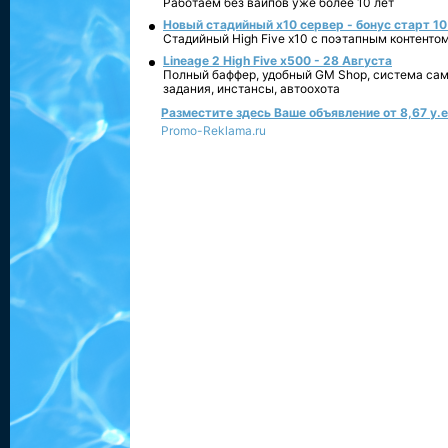
Работаем без вайпов уже более 10 лет
Новый стадийный х10 сервер - бонус старт 10
Стадийный High Five x10 с поэтапным контенто
Lineage 2 High Five x500 - 28 Августа
Полный баффер, удобный GM Shop, система сам
задания, инстансы, автоохота
Разместите здесь Ваше объявление от 8,67 у.е.
Promo-Reklama.ru