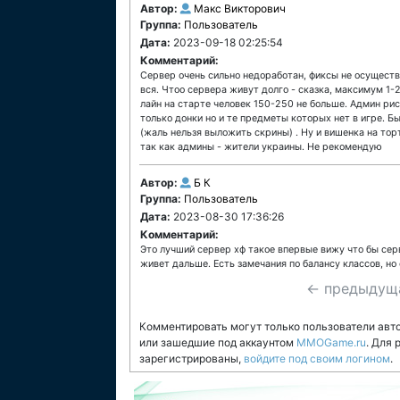
Автор:
Макс Викторович
Группа:
Пользователь
Дата:
2023-09-18 02:25:54
Комментарий:
Сервер очень сильно недоработан, фиксы не осущест
вся. Чтоо сервера живут долго - сказка, максимум 1
лайн на старте человек 150-250 не больше. Админ рис
только донки но и те предметы которых нет в игре. Б
(жаль нельзя выложить скрины) . Ну и вишенка на тор
так как админы - жители украины. Не рекомендую
Автор:
Б К
Группа:
Пользователь
Дата:
2023-08-30 17:36:26
Комментарий:
Это лучший сервер хф такое впервые вижу что бы серв
живет дальше. Есть замечания по балансу классов, но
← предыдущ
Комментировать могут только пользователи авт
или зашедшие под аккаунтом
MMOGame.ru
. Для
зарегистрированы,
войдите под своим логином
.