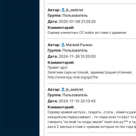
Автор:
jk_seekret
Группа:
Пользователь
Дата:
2025-01-06 21:05:25
Комментарий:
Сервер комнатных СС войск во главе с админом
Автор:
Матвей Рыжко
Группа:
Пользователь
Дата:
2024-11-26 10:20:00
Комментарий:
Привет друг
Залетаем серв не плохой , администрация отличная .
http://www.rpg-club.org/go/7tw
Автор:
jk_seekret
Группа:
Пользователь
Дата:
2024-11-10 20:13:45
Комментарий:
Сервер кривой наглухо , геодата , статы , олимп и д
каждый раз подкручивают , то глады всех то рвут то 
говорить "на який ты сюды зашов" пшел вон ру*** и т
раз в 2 месяца и слив к чувакам которые по пол года 