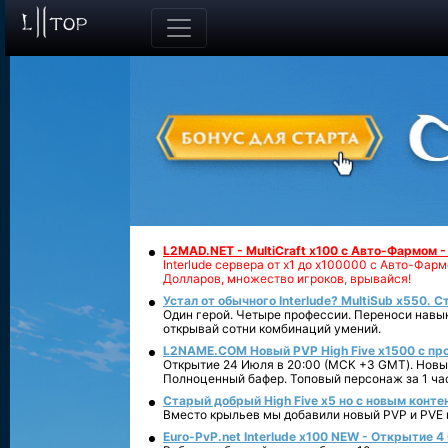
L2MAD.NET - MultiCraft x100 с Авто-Фармом 
Interlude сервера от х1 до х100000 с Авто-Фа
Долларов, множество игроков, врывайся!
Устал от обычного Interlude? MultiSub x550. С
Один герой. Четыре профессии. Переноси навык
открывай сотни комбинаций умений.
L2NAME.COM Новый PVP High Five x1500 с п
Открытие 24 Июля в 20:00 (МСК +3 GMT). Новый
Полноценный бафер. Топовый персонаж за 1 ча
Старый добрый High Five x5 но с новым конте
Вместо крыльев мы добавили новый PVP и PVE ко
Euro-PvP.net Interlude х100 NEW - Открытие 4