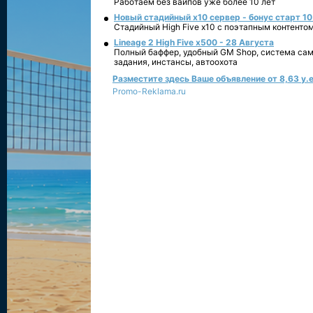
Работаем без вайпов уже более 10 лет
Новый стадийный х10 сервер - бонус старт 10
Стадийный High Five x10 с поэтапным контенто
Lineage 2 High Five x500 - 28 Августа
Полный баффер, удобный GM Shop, система сам
задания, инстансы, автоохота
Разместите здесь Ваше объявление от 8,63 у.е
Promo-Reklama.ru