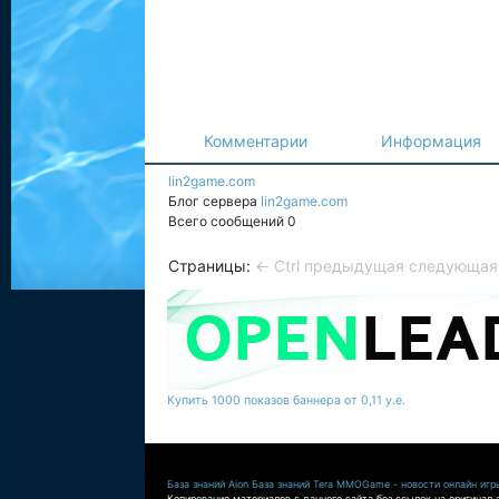
Комментарии
Информация
lin2game.com
Блог сервера
lin2game.com
Всего сообщений 0
Страницы:
← Ctrl предыдущая
следующая 
Купить 1000 показов баннера от 0,11 у.е.
База знаний Aion
База знаний Tera
MMOGame - новости онлайн игр
Копирование материалов с данного сайта без ссылок на оригинал 