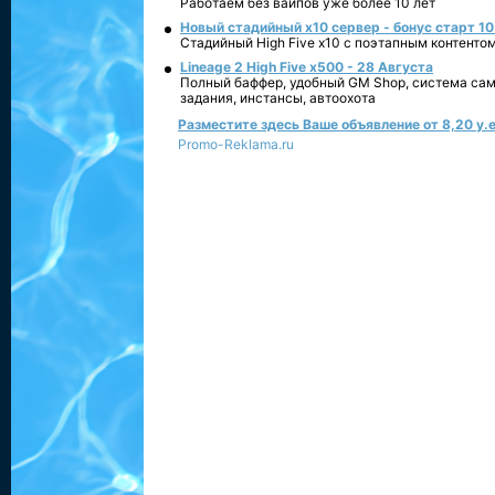
Работаем без вайпов уже более 10 лет
Новый стадийный х10 сервер - бонус старт 10
Стадийный High Five x10 с поэтапным контенто
Lineage 2 High Five x500 - 28 Августа
Полный баффер, удобный GM Shop, система сам
задания, инстансы, автоохота
Разместите здесь Ваше объявление от 8,20 у.е
Promo-Reklama.ru