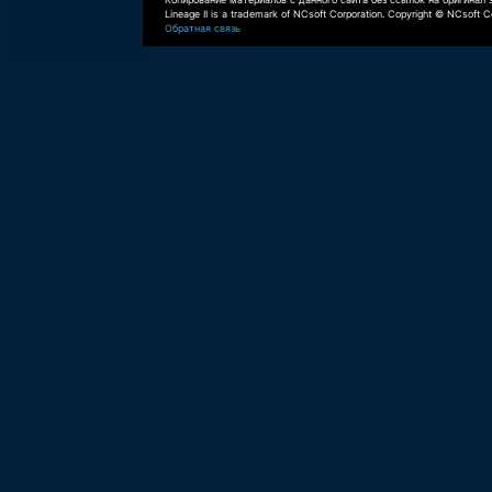
Lineage II is a trademark of NCsoft Corporation. Copyright © NCsoft Co
Обратная связь