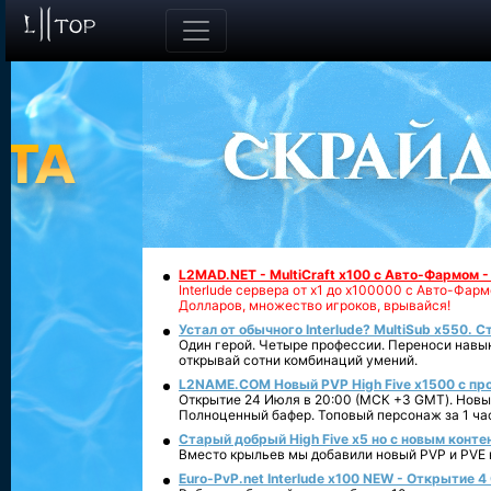
L2MAD.NET - MultiCraft x100 с Авто-Фармом 
Interlude сервера от х1 до х100000 с Авто-Фа
Долларов, множество игроков, врывайся!
Устал от обычного Interlude? MultiSub x550. С
Один герой. Четыре профессии. Переноси навык
открывай сотни комбинаций умений.
L2NAME.COM Новый PVP High Five x1500 с п
Открытие 24 Июля в 20:00 (МСК +3 GMT). Новый
Полноценный бафер. Топовый персонаж за 1 ча
Старый добрый High Five x5 но с новым конте
Вместо крыльев мы добавили новый PVP и PVE ко
Euro-PvP.net Interlude х100 NEW - Открытие 4