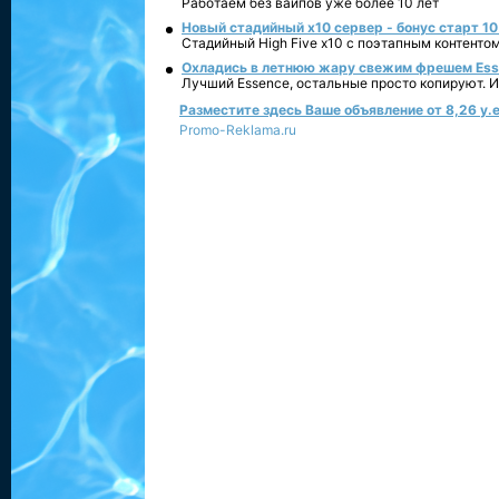
Работаем без вайпов уже более 10 лет
Новый стадийный х10 сервер - бонус старт 10
Стадийный High Five x10 с поэтапным контенто
Охладись в летнюю жару свежим фрешем Essen
Лучший Essence, остальные просто копируют. 
Разместите здесь Ваше объявление от 8,26 у.е
Promo-Reklama.ru