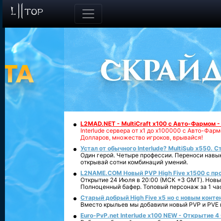
L2MAD.NET - MultiCraft x100 с Авто-Фармом 
Interlude сервера от х1 до х100000 с Авто-Фа
Долларов, множество игроков, врывайся!
Устал от обычного Interlude? MultiSub x550. С
Один герой. Четыре профессии. Переноси навык
открывай сотни комбинаций умений.
L2NAME.COM Новый PVP High Five x1500 с п
Открытие 24 Июля в 20:00 (МСК +3 GMT). Новый
Полноценный бафер. Топовый персонаж за 1 ча
Старый добрый High Five x5 но с новым конте
Вместо крыльев мы добавили новый PVP и PVE ко
Euro-PvP.net Interlude х100 NEW - Открытие 4