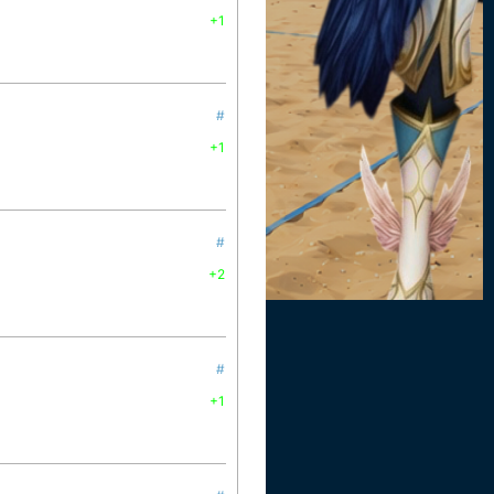
+1
#
+1
#
+2
#
+1