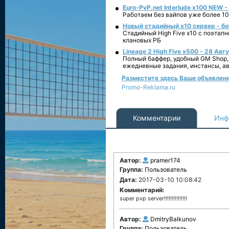
Euro-PvP.net Interlude х100 NEW 
Работаем без вайпов уже более 10
Новый стадийный х10 сервер - бо
Стадийный High Five x10 с поэтап
клановых РБ
Lineage 2 High Five x500 - 28 Авг
Полный баффер, удобный GM Shop,
ежедневные задания, инстансы, а
Разместите здесь Ваше объявление
Promo-Reklama.ru
Комментарии
Инф
Автор:
pramer174
Группа:
Пользователь
Дата:
2017-03-10 10:08:42
Комментарий:
super pvp server!!!!!!!!!!!!!!!
Автор:
DmitryBalkunov
Группа:
Пользователь