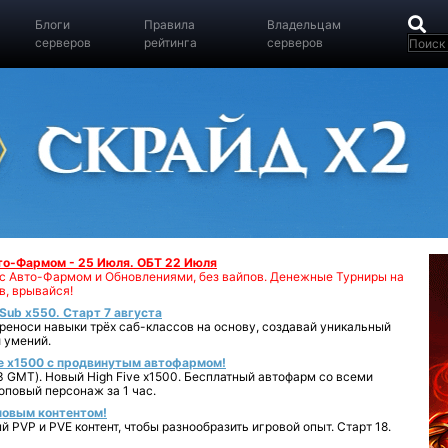
Блоги
Правила
Владельцам
серверов
рейтинга
серверов
вто-Фармом - 25 Июля. ОБТ 22 Июля
00 с Авто-Фармом и Обновлениями, без вайпов. Денежные Турниры на
в, врывайся!
iSub x550. Старт 7 августа
реноси навыки трёх саб-классов на основу, создавай уникальный
 умений.
e x1500 с продвинутым автофармом!
 GMT). Новый High Five x1500. Бесплатный автофарм со всеми
повый персонаж за 1 час.
 новым контентом!
 PVP и PVE контент, чтобы разнообразить игровой опыт. Старт 18.