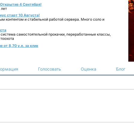
- Открытие 4 Сентября!
 лет
нус старт 10 Августа!
ным контентом и стабильной работой сервера. Много соло и
уста
 система самостоятельной прокачки, переработанные классы,
втоохота
 от 8,70 у.е. за клик
ормация
Голосовать
Оценка
Блог