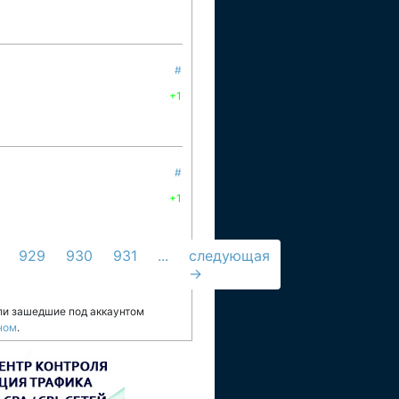
#
+1
#
+1
929
930
931
...
следующая
→
ли зашедшие под аккаунтом
ном
.