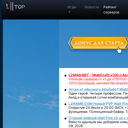
Игры
Новости
Рейтинг
серверов
L2MAD.NET - MultiCraft x100 с А
Interlude сервера от х1 до х1000
1000 Долларов, множество игроко
Устал от обычного Interlude? Mult
Один герой. Четыре профессии. Пе
билд и открывай сотни комбинаций
L2NAME.COM Новый PVP High Fiv
Открытие 24 Июля в 20:00 (МСК +3
функциями. Полноценный бафер. То
Старый добрый High Five x5 но с
Вместо крыльев мы добавили новый
08. 2026