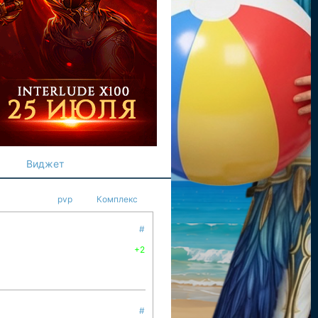
Виджет
pvp
Комплекс
#
+2
#