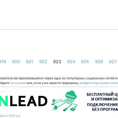
919
920
921
922
923
924
925
926
927
зователи авторизовавшиеся через одну из популярных социальных сетей и
ейдите
по ссылке
или, если уже зарегистрированы,
войдите под своим логи
ра от 0,07 у.е.