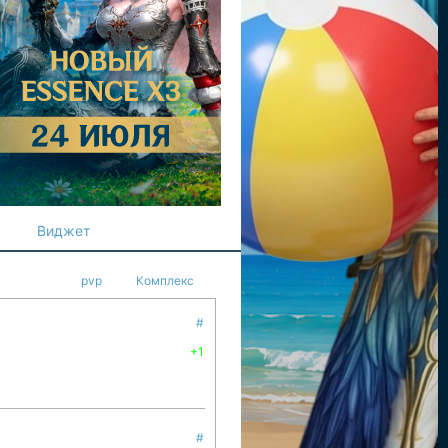
Виджет
pvp
Комплекс
#
+1
#