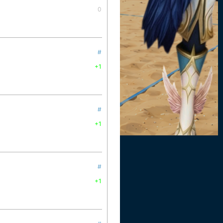
0
#
+1
#
+1
#
+1