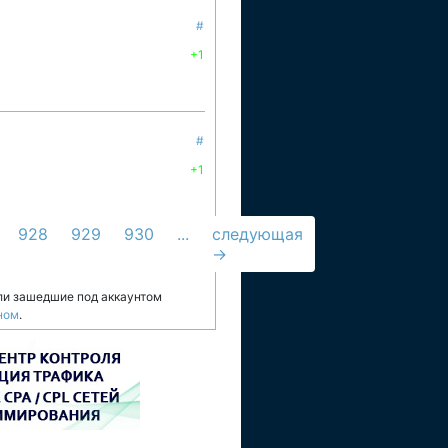
#
+1
#
+1
928
929
930
...
следующая
→
ли зашедшие под аккаунтом
ном
.