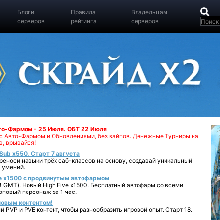
Блоги
Правила
Владельцам
серверов
рейтинга
серверов
вто-Фармом - 25 Июля. ОБТ 22 Июля
00 с Авто-Фармом и Обновлениями, без вайпов. Денежные Турниры на
в, врывайся!
iSub x550. Старт 7 августа
реноси навыки трёх саб-классов на основу, создавай уникальный
 умений.
e x1500 с продвинутым автофармом!
 GMT). Новый High Five x1500. Бесплатный автофарм со всеми
повый персонаж за 1 час.
 новым контентом!
 PVP и PVE контент, чтобы разнообразить игровой опыт. Старт 18.