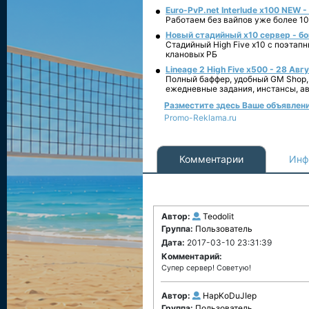
Euro-PvP.net Interlude х100 NEW 
Работаем без вайпов уже более 10
Новый стадийный х10 сервер - бо
Стадийный High Five x10 с поэтап
клановых РБ
Lineage 2 High Five x500 - 28 Авг
Полный баффер, удобный GM Shop,
ежедневные задания, инстансы, а
Разместите здесь Ваше объявление
Promo-Reklama.ru
Комментарии
Инф
Автор:
Teodolit
Группа:
Пользователь
Дата:
2017-03-10 23:31:39
Комментарий:
Супер сервер! Советую!
Автор:
HapKoDuJIep
Группа:
Пользователь