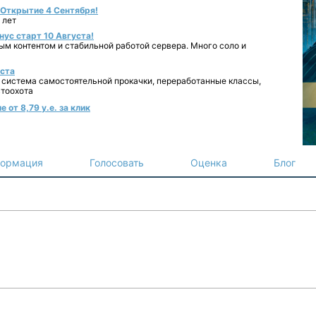
- Открытие 4 Сентября!
 лет
нус старт 10 Августа!
ным контентом и стабильной работой сервера. Много соло и
уста
 система самостоятельной прокачки, переработанные классы,
втоохота
 от 8,79 у.е. за клик
ормация
Голосовать
Оценка
Блог