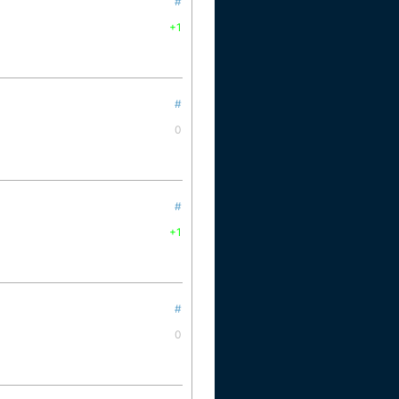
#
+1
#
0
#
+1
#
0