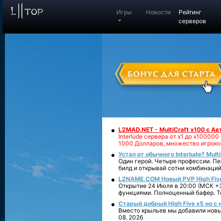
Игры
Новости
Рейтинг
серверов
L2MAD.NET - MultiCraft x100 с А
Interlude сервера от х1 до х1000
1000 Долларов, множество игроко
Устал от обычного Interlude? Mult
Один герой. Четыре профессии. Пе
билд и открывай сотни комбинаций
L2NAME.COM Новый PVP High Fiv
Открытие 24 Июля в 20:00 (МСК +3
функциями. Полноценный бафер. То
Старый добрый High Five x5 но с
Вместо крыльев мы добавили новый
08. 2026