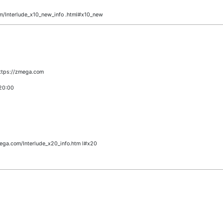
m/Interlude_x10_new_info .html#x10_new
ttps://zmega.com
20:00
ega.com/Interlude_x20_info.htm l#x20