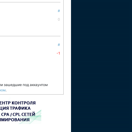
#
0
#
-1
ли зашедшие под аккаунтом
ном
.