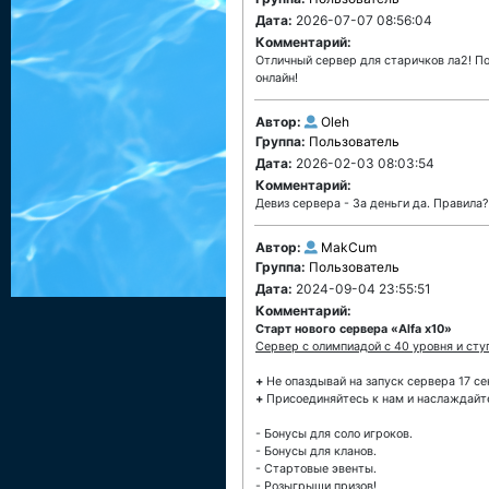
Дата:
2026-07-07 08:56:04
Комментарий:
Отличный сервер для старичков ла2! По
онлайн!
Автор:
Oleh
Группа:
Пользователь
Дата:
2026-02-03 08:03:54
Комментарий:
Девиз сервера - За деньги да. Правила?
Автор:
MakCum
Группа:
Пользователь
Дата:
2024-09-04 23:55:51
Комментарий:
Старт нового сервера «Alfa x10»
Cервер с олимпиадой с 40 уровня и сту
+
Не опаздывай на запуск сервера 17 се
+
Присоединяйтесь к нам и наслаждайт
- Бонусы для соло игроков.
- Бонусы для кланов.
- Стартовые эвенты.
- Розыгрыши призов!