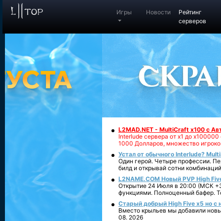
Игры
Новости
Рейтинг
серверов
L2MAD.NET - MultiCraft x100 с А
Interlude сервера от х1 до х1000
1000 Долларов, множество игроко
Устал от обычного Interlude? Mult
Один герой. Четыре профессии. Пе
билд и открывай сотни комбинаций
L2NAME.COM Новый PVP High Fiv
Открытие 24 Июля в 20:00 (МСК +3
функциями. Полноценный бафер. То
Старый добрый High Five x5 но с
Вместо крыльев мы добавили новый
08. 2026