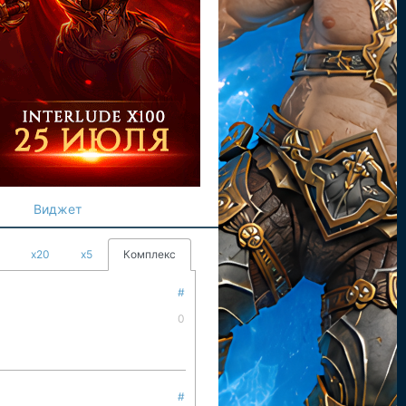
Виджет
x20
x5
Комплекс
#
0
#