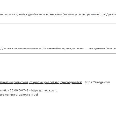
нятно есть донейт куда без него! но многие и без него успешно развиваются! Девиз
 Для тех кто заплатил меньше. Не начинайте играть, если не готовы вдонить больше
пенчатым развитием, открытие уже сейчас, присоединяйся!
- https://zmega.com
нтября 20:00 GMT+3 - https://zmega.com.
есь летним отдыхом в игре!