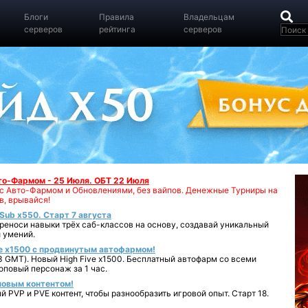
Блоги
Правила
Владельцам
серверов
рейтинга
серверов
вто-Фармом - 25 Июля. ОБТ 22 Июля
00 с Авто-Фармом и Обновлениями, без вайпов. Денежные Турниры на
в, врывайся!
iSub x550. Старт 7 августа
реноси навыки трёх саб-классов на основу, создавай уникальный
 умений.
e x1500 с продвинутым автофармом!
 GMT). Новый High Five x1500. Бесплатный автофарм со всеми
повый персонаж за 1 час.
 новым контентом!
 PVP и PVE контент, чтобы разнообразить игровой опыт. Старт 18.