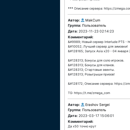
***
Описание сервера: https://zmega.co
Автор:
MakCum
Группа:
Пользователь
Дата:
2023-11-23 02:14:23
Комментарий:
&#9989; Новый сервер Interlude PTS - h
&#10052; Лучший сервер для зимовки!
&#128165; Запуск Asia x20 - 04 января 
&#128313; Бонусы для соло игроков.
&#128313; Бонусы для кланов.
&#128313; Стартовые эвенты.
&#128313; Розыгрыши призов!
&#128172; Описание сервера: https://zm
TG: https://t.me/zmega_com
Автор:
Erashov Sergei
Группа:
Пользователь
Дата:
2023-03-17 15:06:01
Комментарий:
Да х50 точно крут