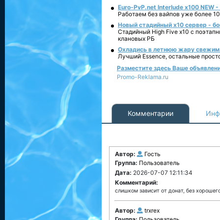
Euro-PvP.net Interlude х100 NEW 
Работаем без вайпов уже более 10
Новый стадийный х10 сервер - бо
Стадийный High Five x10 с поэтап
клановых РБ
Охладись в летнюю жару свежим 
Лучший Essence, остальные прост
Разместите здесь Ваше объявление
Promo-Reklama.ru
Комментарии
Инф
Автор:
Гость
Группа:
Пользователь
Дата:
2026-07-07 12:11:34
Комментарий:
слишком зависит от донат, без хорошего
Автор:
trxrex
Группа:
Пользователь