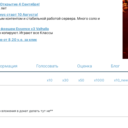
- Открытие 4 Сентября!
 лет
нус старт 10 Августа!
ным контентом и стабильной работой сервера. Много соло и
фрешем Essence x3 Valhalla
о копируют. Играют все Классы
 от 8,20 у.е. за клик
ормация
Голосовать
Оценка
Блог
x10
x30
x50
x1000
x10_new
 вложения в донат делать тут не**