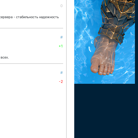
0
 сервера - стабильность надежность
#
+1
 всех.
#
-2