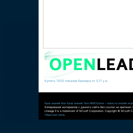
Купить 1000 показов баннера от 0,11 у.е.
База знаний Aion
База знаний Tera
MMOGame - новости онлайн игр
Копирование материалов с данного сайта без ссылок на оригинал 
Lineage II is a trademark of NCsoft Corporation. Copyright © NCsoft Co
Обратная связь