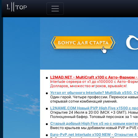
L2MAD.NET - MultiCraft x100 с Авто-Фармом 
Interlude сервера от х1 до х100000 с Авто-Фа
Долларов, множество игроков, врывайся!
Устал от обычного Interlude? MultiSub x550. С
Один герой. Четыре профессии. Переноси навык
открывай сотни комбинаций умений.
L2NAME.COM Новый PVP High Five x1500 с п
Открытие 24 Июля в 20:00 (МСК +3 GMT). Новый
Полноценный бафер. Топовый персонаж за 1 ча
Старый добрый High Five x5 но с новым конте
Вместо крыльев мы добавили новый PVP и PVE ко
Euro-PvP.net Interlude х100 NEW - Открытие 4