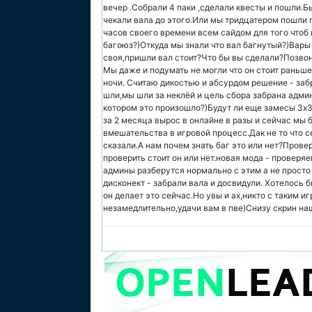
вечер .Собрали 4 паки ,сделали квесты и пошли.
чекали вала до этого.Или мы тридцатером пошли 
часов своего времени всем сайдом для того чтоб
багоюз?)Откуда мы знали что вал багнутый?)Вары
своя,пришли вал стоит?Что бы вы сделали?Позвон
Мы даже и подумать не могли что он стоит раньше
ночи. Считаю дикостью и абсурдом решение - забр
шли,мы шли за неклёй и цель сбора забрана админ
котором это произошло?)Будут ли еще замесы 3х3 
за 2 месяца вырос в онлайне в разы и сейчас мы 
вмешательства в игровой процесс.Дак не то что с
сказали.А нам почем знать баг это или нет?Провер
проверить стоит он или нет.новая мода - проверяе
админы разберутся нормально с этим а не просто
дисконект - забрали вала и досвидули. Хотелось 
он делает это сейчас.Но увы и ах,никто с таким и
незамедлительно,удачи вам в пве)Снизу скрин на