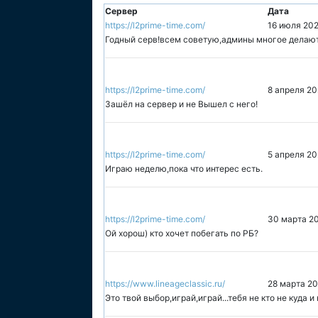
Сервер
Дата
https://l2prime-time.com/
16 июля 202
Годный серв!всем советую,админы многое делают
https://l2prime-time.com/
8 апреля 20
Зашёл на сервер и не Вышел с него!
https://l2prime-time.com/
5 апреля 20
Играю неделю,пока что интерес есть.
https://l2prime-time.com/
30 марта 20
Ой хорош) кто хочет побегать по РБ?
https://www.lineageclassic.ru/
28 марта 20
Это твой выбор,играй,играй...тебя не кто не куда и 