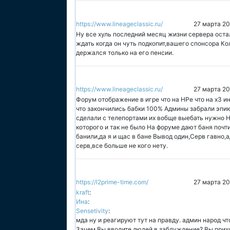
https://www.lineageclassic.ru/
27 марта 20
Ну все хуль последний месяц жизни сервера оста
ждать когда он чуть подкопит,вашего спонсора К
держался только на его пенсии.
https://www.lineageclassic.ru/
27 марта 20
Форум отображение в игре что на НРе что на х3 и
что закончились бабки 100% Админы забрали эпик 
сделали с телепортами их вобще выебать нужно 
которого и так не было На форуме дают баня почт
банили,да я и щас в бане Вывод один,Серв гавно,
серв,все больше не кого нету.
https://l2prime-time.com/
27 марта 20
kraft
:
Ина
:
Sensetivity
:
мда ну и реагируют тут на правду. админ народ чт
Зачем Вы вводите людей в заблуждение? Вы прих