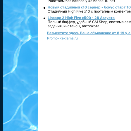
Работаем без вайпов уже более 10 лет
Новый стадийный х10 сервер - бонус старт 10
Стадийный High Five x10 с поэтапным контенто
Lineage 2 High Five x500 - 28 Августа
Полный баффер, удобный GM Shop, система сам
задания, инстансы, автоохота
Разместите здесь Ваше объявление от 8,19 у.е.
Promo-Reklama.ru