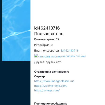
id462413716
Пользователь
Комментариев: 27
Игрокарма: 0
Блог пользователя
id462413716
написать письмо
Друзья: друзей нет.
Статистика активности:
Сервер
https://www.lineageclassic.ru/
https://l2prime-time.com/
https://zmega.com/
Последние сообщения: