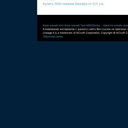
Купить 1000 показов баннера от 0,11 у.е.
База знаний Aion
База знаний Tera
MMOGame - новости онлайн игр
Копирование материалов с данного сайта без ссылок на оригинал 
Lineage II is a trademark of NCsoft Corporation. Copyright © NCsoft Co
Обратная связь