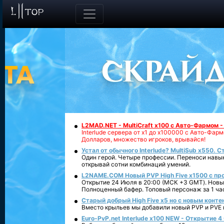
L2MAD.NET - MultiCraft x100 с Авто-Фармом 
Interlude сервера от х1 до х100000 с Авто-Фа
Долларов, множество игроков, врывайся!
Устал от обычного Interlude? MultiSub x550. С
Один герой. Четыре профессии. Переноси навык
открывай сотни комбинаций умений.
L2NAME.COM Новый PVP High Five x1500 с п
Открытие 24 Июля в 20:00 (МСК +3 GMT). Новый
Полноценный бафер. Топовый персонаж за 1 ча
Старый добрый High Five x5 но с новым конте
Вместо крыльев мы добавили новый PVP и PVE ко
Euro-PvP.net Interlude х100 NEW - Открытие 4