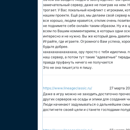
замечательный сервер, даже не поиграв на нем. 
трогает. У Вас локальный конфликт с игроками, к
нашем проекте. Ещё раз, мы делаем свой сервер меч
все хорошо, людям нравится, отклик очень позитв
не поднимете себе онлайн таким образом. Ну и в 
всем по Вашим комментариям, в которых одни оск
интересно и не нужно. Вы же который день давите
Играйте, где играете. Огромного Вам успеха, хорош
будьте добрее.
хахахахахахахахаха, ору просто с тебя идиотина.
наш сервер, а потом тут такие "адеватные" тирад
правда пруфануть ничего не получается
Это не она пишет,это я пишу.
https://www.lineageclassic.ru/
27 марта 20
Даже в игру можно не заходить,достаточно проче
других серверов на осады и эпики для создания ч
Люди начинают задумываться о дальнейшем смысле
достигнете своей цели и станете господами полу