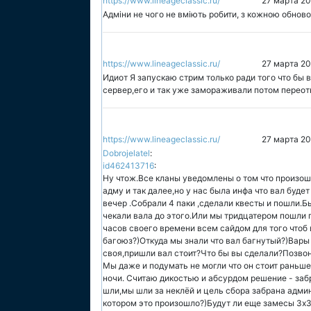
https://www.lineageclassic.ru/
27 марта 20
Адміни не чого не вміють робити, з кожною обново
https://www.lineageclassic.ru/
27 марта 20
Идиот Я запускаю стрим только ради того что бы 
сервер,его и так уже замораживали потом переот
https://www.lineageclassic.ru/
27 марта 20
Dobrojelatel
:
id462413716
:
Ну чтож.Все кланы уведомлены о том что произо
адму и так далее,но у нас была инфа что вал будет 
вечер .Собрали 4 паки ,сделали квесты и пошли.
чекали вала до этого.Или мы тридцатером пошли 
часов своего времени всем сайдом для того чтоб
багоюз?)Откуда мы знали что вал багнутый?)Вары
своя,пришли вал стоит?Что бы вы сделали?Позвон
Мы даже и подумать не могли что он стоит раньше
ночи. Считаю дикостью и абсурдом решение - забр
шли,мы шли за неклёй и цель сбора забрана админ
котором это произошло?)Будут ли еще замесы 3х3 