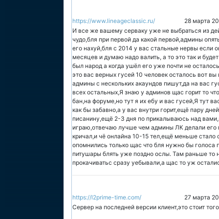
https://www.lineageclassic.ru/
28 марта 20
И все же вашему серваку уже не выбраться из де
чудо,бля при первой да какой первой,админы опять
его нахуй,бля с 2014 у вас стальные нервы если о
месяцев и думаю надо валить, а то это так и буде
был народ а когда ушёл его уже почти не осталось
это вас верных гусей 10 человек осталось вот вы
админы с нескольких акаундов пишут,да на вас гу
всех остальных,Я знаю у админов щас горит то что 
бан,на форуме,но тут я их ебу и вас гусей,Я тут ва
как бы забавно,а у вас внутри горит,ещё пару дней
писанину,ещё 2-3 дня по прикалываюсь над вами,и
играю,отвечаю лучше чем админы ЛК делали его г
кричал,и чё онлайна 10-15 тел,ещё меньше стало с
опомнились только щас что бля нужно бы голоса п
питушары блять уже поздно ослы. Там раньше то н
прокачиватьс сразу уебывали,а щас то уж осталис
https://l2prime-time.com/
27 марта 20
Сервер на последней версии клиент,это стоит того