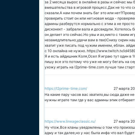
за 2 месяца вырос в онлайне в разы и сейчас мы 
вмешательства в игровой процесс.Дак не то что с
сказали.А нам почем знать баг это или нет?Провер
проверить стоит он или нет.новая мода - проверяе
админы разберутся нормально с этим а не просто
дисконект - забрали вала и досвидули. Хотелось 
он делает это сейчас.Но увы и ах,никто с таким и
незамедлительно,удачи вам в пве)Снизу скрин на
хватит уже писать под чужим именем, еблан. айд
с 10 онлайна не нужно. https://www.twitch.tv/id45
Я и есть айдишник Коля,Осел Я играю тут один в 10
пишу все это потому что уже не могу бегать на се
ухожу играть на l2prime-time.com лучше там стар
https://l2prime-time.com/
27 марта 20
На какие пару часов вас хватило,вы сюда даже не
нужны играте там где у вас админы эпик отбирае
https://www.lineageclassic.ru/
27 марта 20
Ну чтож.Все кланы уведомлены о том что произо
адму и так далее,но у нас была инфа что вал будет 