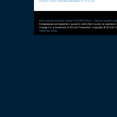
Купить 1000 показов баннера от 0,11 у.е.
База знаний Aion
База знаний Tera
MMOGame - новости онлайн игр
Копирование материалов с данного сайта без ссылок на оригинал 
Lineage II is a trademark of NCsoft Corporation. Copyright © NCsoft Co
Обратная связь