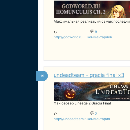
Максимальная реализация самых последних х
8
http://godworld.ru
комментариев
undeadteam - gracia final x3
19
Фан сервер Lineage 2 Gracia Final
2
http://undeadteam.ru
комментария