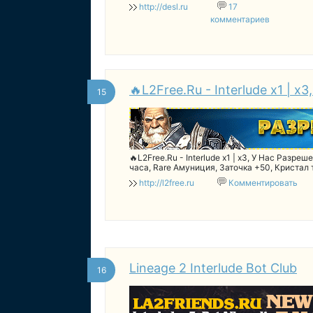
гарантированы!
http://desl.ru
17
комментариев
🔥L2Free.Ru - Interlude x1 | х
15
🔥L2Free.Ru - Interlude x1 | х3, У Нас Разреш
часа, Rare Амуниция, Заточка +50, Кристал 
http://l2free.ru
Комментировать
Lineage 2 Interlude Bot Club
16