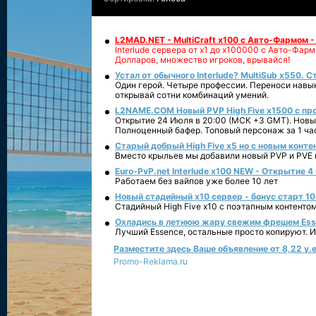
L2MAD.NET - MultiCraft x100 с Авто-Фармом 
Interlude сервера от х1 до х100000 с Авто-Фа
Долларов, множество игроков, врывайся!
Устал от обычного Interlude? MultiSub x550. С
Один герой. Четыре профессии. Переноси навык
открывай сотни комбинаций умений.
L2NAME.COM Новый PVP High Five x1500 с п
Открытие 24 Июля в 20:00 (МСК +3 GMT). Новый
Полноценный бафер. Топовый персонаж за 1 ча
Старый добрый High Five x5 но с новым конте
Вместо крыльев мы добавили новый PVP и PVE ко
Euro-PvP.net Interlude х100 NEW - Открытие 4
Работаем без вайпов уже более 10 лет
Новый стадийный х10 сервер - бонус старт 10
Стадийный High Five x10 с поэтапным контенто
Охладись в летнюю жару свежим фрешем Essen
Лучший Essence, остальные просто копируют. 
Разместите здесь Ваше объявление от 8,22 у.е
Promo-Reklama.ru