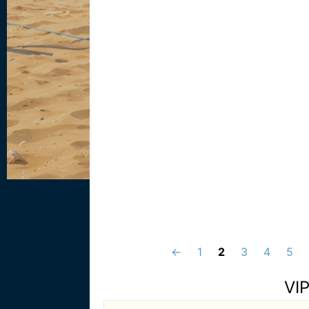
←
1
2
3
4
5
VI