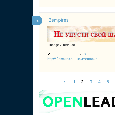
l2empires
20
Lineage 2 Interlude
3
http://l2empires.ru
комментария
←
1
2
3
4
5