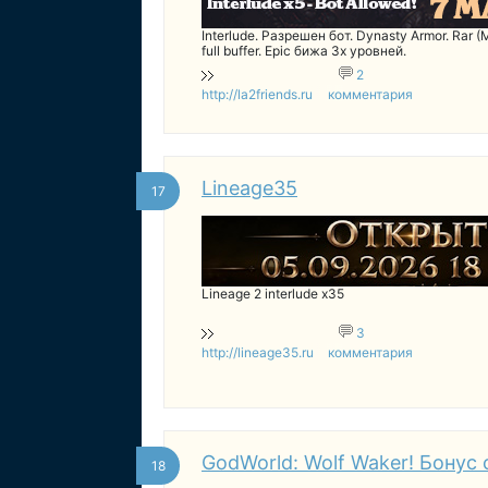
Interlude. Разрешен бот. Dynasty Armor. Rar 
full buffer. Epic бижа 3х уровней.
2
http://la2friends.ru
комментария
Lineage35
17
Lineage 2 interlude x35
3
http://lineage35.ru
комментария
GodWorld: Wolf Waker! Бонус 
18