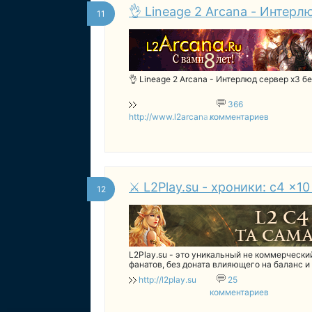
👌 Lineage 2 Arcana - Интерл
11
👌 Lineage 2 Arcana - Интерлюд сервер x3 бе
366
http://www.l2arcana.ru
комментариев
⚔️ L2Play.su - хроники: c4 x1
12
L2Play.su - это уникальный не коммерчески
фанатов, без доната влияющего на баланс 
http://l2play.su
25
комментариев