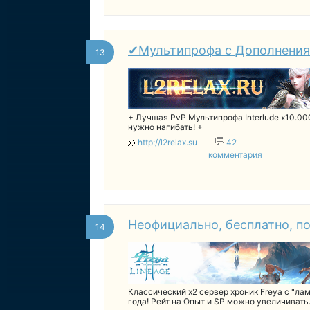
✔Мультипрофа с Дополнениям
13
+ Лучшая PvP Мультипрофа Interlude x10.0
нужно нагибать! +
http://l2relax.su
42
комментария
Неофициально, бесплатно, по
14
Классический x2 сервер хроник Freya с "ла
года! Рейт на Опыт и SP можно увеличиват