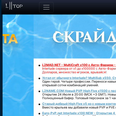
L2MAD.NET - MultiCraft x100 с Авто-Фармом 
Interlude сервера от х1 до х100000 с Авто-Фа
Долларов, множество игроков, врывайся!
Устал от обычного Interlude? MultiSub x550. С
Один герой. Четыре профессии. Переноси навык
открывай сотни комбинаций умений.
L2NAME.COM Новый PVP High Five x1500 с п
Открытие 24 Июля в 20:00 (МСК +3 GMT). Новый
Полноценный бафер. Топовый персонаж за 1 ча
Старый добрый High Five x5 но с новым конте
Вместо крыльев мы добавили новый PVP и PVE ко
Euro-PvP.net Interlude х100 NEW - Открытие 4