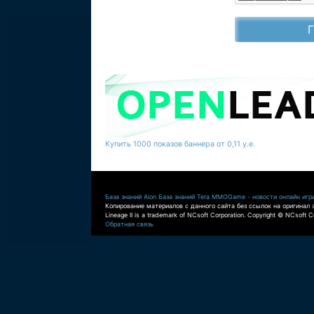
Купить 1000 показов баннера от 0,11 у.е.
База знаний Aion
База знаний Tera
MMOGame - новости онлайн игр
Копирование материалов с данного сайта без ссылок на оригинал 
Lineage II is a trademark of NCsoft Corporation. Copyright © NCsoft Co
Обратная связь