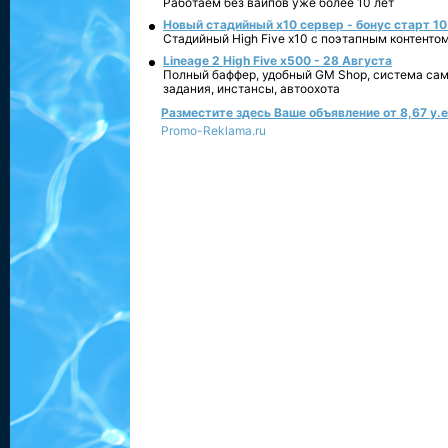
Работаем без вайпов уже более 10 лет
Новый стадийный х10 сервер - бонус старт 10
Стадийный High Five x10 с поэтапным контенто
Lineage 2 High Five x500 - 28 Августа
Полный баффер, удобный GM Shop, система сам
задания, инстансы, автоохота
Разместите здесь Ваше объявление от 8,67 у.е.
Promo-Reklama.ru