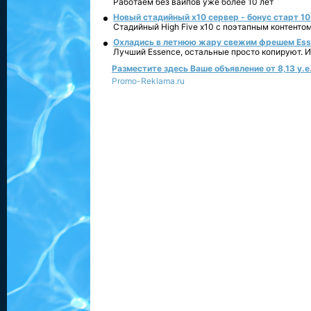
Работаем без вайпов уже более 10 лет
Новый стадийный х10 сервер - бонус старт 10
Стадийный High Five x10 с поэтапным контенто
Охладись в летнюю жару свежим фрешем Essen
Лучший Essence, остальные просто копируют. 
Разместите здесь Ваше объявление от 8,13 у.е.
Promo-Reklama.ru