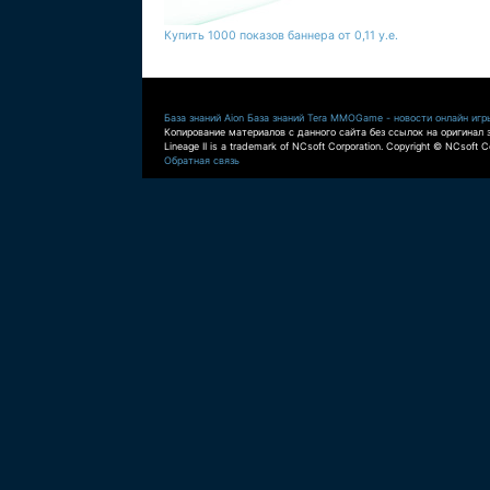
Купить 1000 показов баннера от 0,11 у.е.
База знаний Aion
База знаний Tera
MMOGame - новости онлайн игр
Копирование материалов с данного сайта без ссылок на оригинал 
Lineage II is a trademark of NCsoft Corporation. Copyright © NCsoft Co
Обратная связь