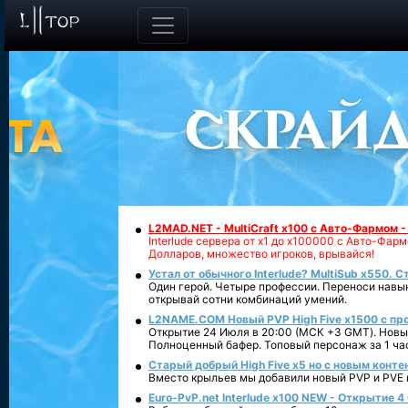
L2MAD.NET - MultiCraft x100 с Авто-Фармом 
Interlude сервера от х1 до х100000 с Авто-Фа
Долларов, множество игроков, врывайся!
Устал от обычного Interlude? MultiSub x550. С
Один герой. Четыре профессии. Переноси навык
открывай сотни комбинаций умений.
L2NAME.COM Новый PVP High Five x1500 с п
Открытие 24 Июля в 20:00 (МСК +3 GMT). Новый
Полноценный бафер. Топовый персонаж за 1 ча
Старый добрый High Five x5 но с новым конте
Вместо крыльев мы добавили новый PVP и PVE ко
Euro-PvP.net Interlude х100 NEW - Открытие 4