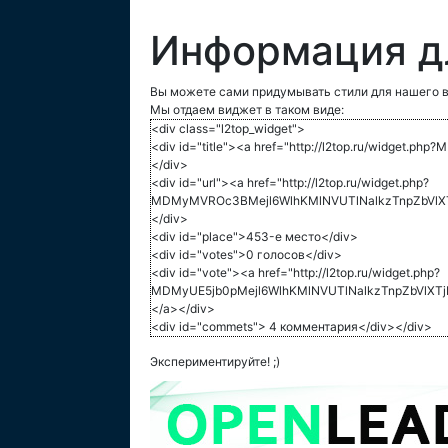
Информация д
Вы можете сами придумывать стили для нашего в
Мы отдаем виджет в таком виде:
<div class="l2top_widget">
<div id="title"><a href="http://l2top.ru/widge
</div>
<div id="url"><a href="http://l2top.ru/widget.php?
MDMyMVROc3BMejl6WlhKMlNVUTlNalkzTnpZbVlXT
</div>
<div id="place">453-е место</div>
<div id="votes">0 голосов</div>
<div id="vote"><a href="http://l2top.ru/widget.php?
MDMyUE5jb0pMejl6WlhKMlNVUTlNalkzTnpZbVlXT
</a></div>
<div id="commets"> 4 комментария</div></div>
Экспериментируйте! ;)