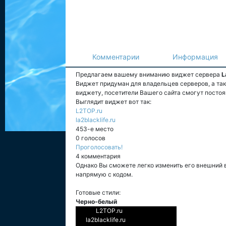
Комментарии
Информация
Предлагаем вашему вниманию виджет сервера
L
Виджет придуман для владельцев серверов, а та
виджету, посетители Вашего сайта смогут постоя
Выглядит виджет вот так:
L2TOP.ru
la2blacklife.ru
453-е место
0 голосов
Проголосовать!
4 комментария
Однако Вы сможете легко изменить его внешний 
напрямую с кодом.
Готовые стили:
Черно-белый
L2TOP.ru
la2blacklife.ru