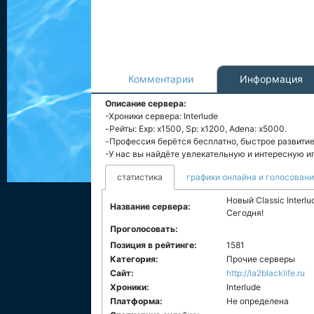
Комментарии
Информация
Описание сервера:
-Хроники сервера: Interlude
-Рейты: Exp: x1500, Sp: x1200, Adena: x5000.
-Профессия берётся бесплатно, быстрое развити
-У нас вы найдёте увлекательную и интересную и
статистика
графики онлайна и голосован
Новый Classic Interl
Название сервера:
Сегодня!
Проголосовать:
Позиция в рейтинге:
1581
Категория:
Прочие серверы
Сайт:
http://la2blacklife.ru
Хроники:
Interlude
Платформа:
Не определена