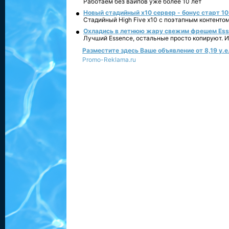
Работаем без вайпов уже более 10 лет
Новый стадийный х10 сервер - бонус старт 10
Стадийный High Five x10 с поэтапным контенто
Охладись в летнюю жару свежим фрешем Essen
Лучший Essence, остальные просто копируют. 
Разместите здесь Ваше объявление от 8,19 у.е.
Promo-Reklama.ru