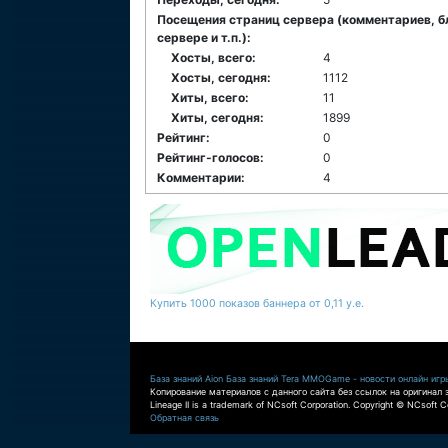
Посещения страниц сервера (комментариев, б
сервере и т.п.):
Хосты, всего:
4
Хосты, сегодня:
1112
Хиты, всего:
11
Хиты, сегодня:
1899
Рейтинг:
0
Рейтинг-голосов:
0
Комментарии:
4
Купить 1000 показов баннера от 0,11 у.е.
База знаний Aion
База знаний Tera
MMOGame - новости онлайн игр
Копирование материалов с данного сайта без ссылок на оригинал 
Lineage II is a trademark of NCsoft Corporation. Copyright © NCsoft Co
Обратная связь