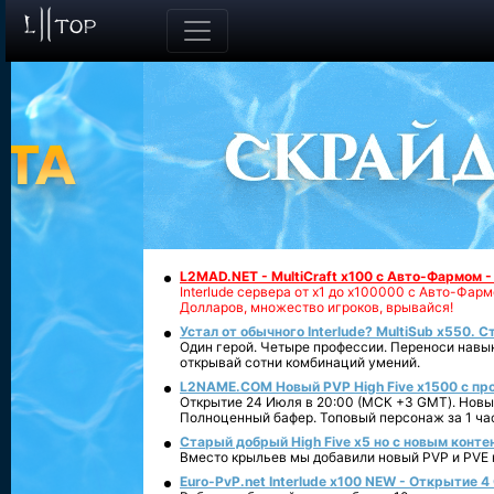
L2MAD.NET - MultiCraft x100 с Авто-Фармом 
Interlude сервера от х1 до х100000 с Авто-Фа
Долларов, множество игроков, врывайся!
Устал от обычного Interlude? MultiSub x550. С
Один герой. Четыре профессии. Переноси навык
открывай сотни комбинаций умений.
L2NAME.COM Новый PVP High Five x1500 с п
Открытие 24 Июля в 20:00 (МСК +3 GMT). Новый
Полноценный бафер. Топовый персонаж за 1 ча
Старый добрый High Five x5 но с новым конте
Вместо крыльев мы добавили новый PVP и PVE ко
Euro-PvP.net Interlude х100 NEW - Открытие 4