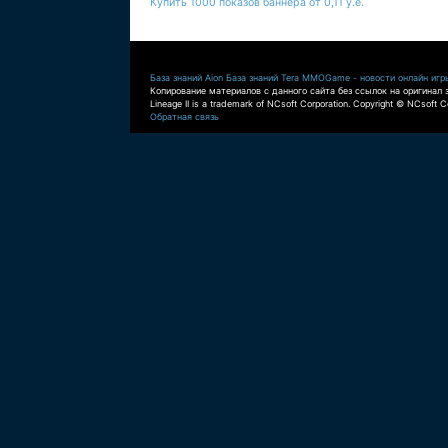
Купить 1000 показов баннера от 0,11 у.е.
База знаний Aion
База знаний Tera
MMOGame - новости онлайн игр
Копирование материалов с данного сайта без ссылок на оригинал 
Lineage II is a trademark of NCsoft Corporation. Copyright © NCsoft Co
Обратная связь