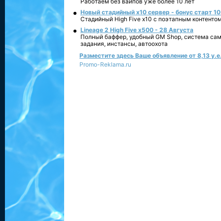
Работаем без вайпов уже более 10 лет
Новый стадийный х10 сервер - бонус старт 10
Стадийный High Five x10 с поэтапным контенто
Lineage 2 High Five x500 - 28 Августа
Полный баффер, удобный GM Shop, система сам
задания, инстансы, автоохота
Разместите здесь Ваше объявление от 8,13 у.е.
Promo-Reklama.ru