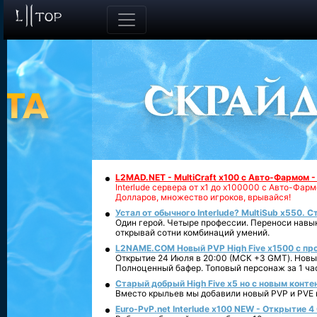
L2MAD.NET - MultiCraft x100 с Авто-Фармом 
Interlude сервера от х1 до х100000 с Авто-Фа
Долларов, множество игроков, врывайся!
Устал от обычного Interlude? MultiSub x550. С
Один герой. Четыре профессии. Переноси навык
открывай сотни комбинаций умений.
L2NAME.COM Новый PVP High Five x1500 с п
Открытие 24 Июля в 20:00 (МСК +3 GMT). Новый
Полноценный бафер. Топовый персонаж за 1 ча
Старый добрый High Five x5 но с новым конте
Вместо крыльев мы добавили новый PVP и PVE ко
Euro-PvP.net Interlude х100 NEW - Открытие 4