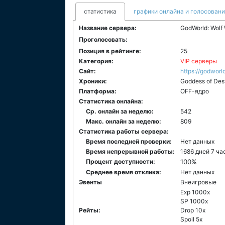
статистика
графики онлайна и голосован
Название сервера:
GodWorld: Wolf
Проголосовать:
Позиция в рейтинге:
25
Категория:
VIP серверы
Сайт:
https://godworld
Хроники:
Goddess of Des
Платформа:
ОFF-ядро
Статистика онлайна:
Ср. онлайн за неделю:
542
Макс. онлайн за неделю:
809
Статистика работы сервера:
Время последней проверки:
Нет данных
Время непрерывной работы:
1686 дней 7 ча
Процент доступности:
100%
Среднее время отклика:
Нет данных
Эвенты
Внеигровые
Exp 1000x
SP 1000x
Рейты:
Drop 10x
Spoil 5x