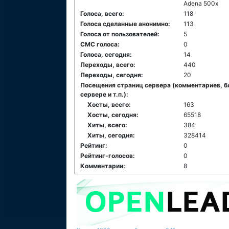
Adena 500x
Голоса, всего:
118
Голоса сделанные анонимно:
113
Голоса от пользователей:
5
СМС голоса:
0
Голоса, сегодня:
14
Переходы, всего:
440
Переходы, сегодня:
20
Посещения страниц сервера (комментариев, б
сервере и т.п.):
Хосты, всего:
163
Хосты, сегодня:
65518
Хиты, всего:
384
Хиты, сегодня:
328414
Рейтинг:
0
Рейтинг-голосов:
0
Комментарии:
8