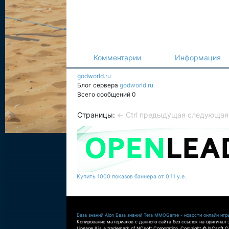
Комментарии
Информация
godworld.ru
Блог сервера
godworld.ru
Всего сообщений 0
Страницы:
← Ctrl предыдущая
следующая 
Купить 1000 показов баннера от 0,11 у.е.
База знаний Aion
База знаний Tera
MMOGame - новости онлайн игр
Копирование материалов с данного сайта без ссылок на оригинал 
Lineage II is a trademark of NCsoft Corporation. Copyright © NCsoft Co