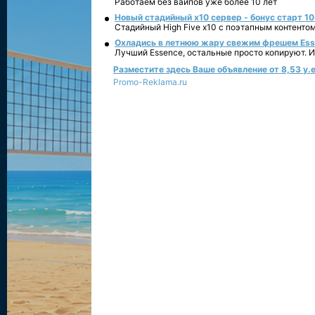
Работаем без вайпов уже более 10 лет
Новый стадийный х10 сервер - бонус старт 10
Стадийный High Five x10 с поэтапным контенто
Охладись в летнюю жару свежим фрешем Essen
Лучший Essence, остальные просто копируют. 
Разместите здесь Ваше объявление от 8,53 у.е
Promo-Reklama.ru