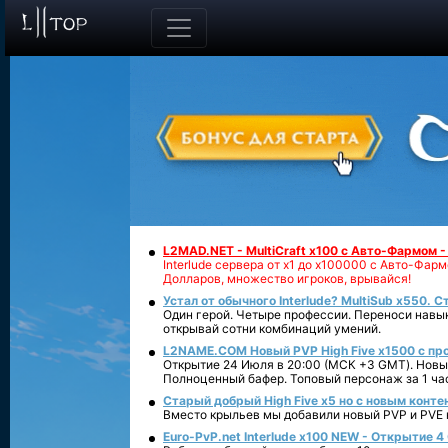
L2MAD.NET - MultiCraft x100 с Авто-Фармом 
Interlude сервера от х1 до х100000 с Авто-Фа
Долларов, множество игроков, врывайся!
Устал от обычного Interlude? MultiSub x550. С
Один герой. Четыре профессии. Переноси навык
открывай сотни комбинаций умений.
L2NAME.COM Новый PVP High Five x1500 с п
Открытие 24 Июля в 20:00 (МСК +3 GMT). Новый
Полноценный бафер. Топовый персонаж за 1 ча
Старый добрый High Five x5 но с новым конте
Вместо крыльев мы добавили новый PVP и PVE ко
Euro-PvP.net Interlude х100 NEW - Открытие 4