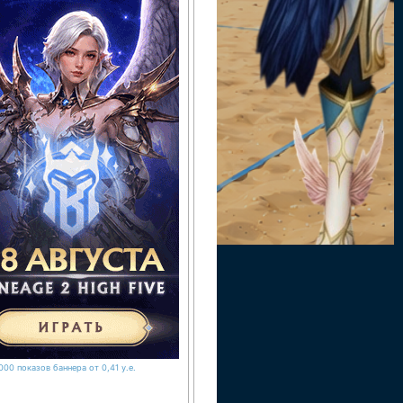
000 показов баннера от 0,41 у.е.