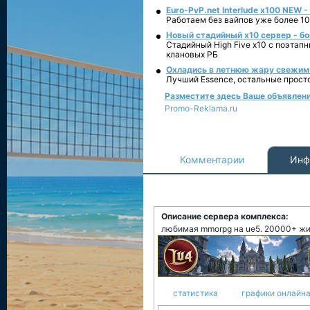
Euro-PvP.net Interlude х100 NEW 
Работаем без вайпов уже более 10
Новый стадийный х10 сервер - бо
Стадийный High Five x10 с поэтап
клановых РБ
Охладись в летнюю жару свежим 
Лучший Essence, остальные прост
Разместите здесь Ваше объявление
Promo-Reklama.ru
Комментарии
Инф
Описание сервера комплекса:
любимая mmorpg на ue5. 20000+ жив
статистика
графики онлайна