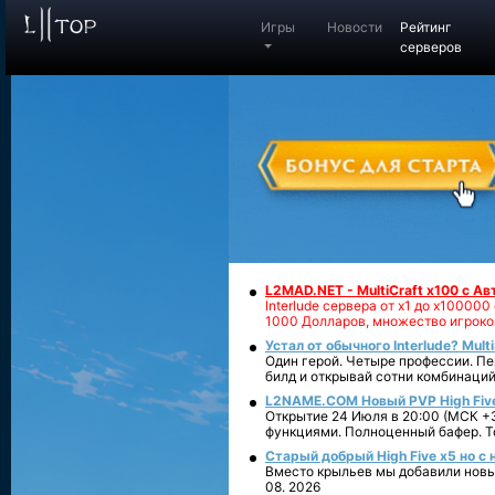
Игры
Новости
Рейтинг
серверов
L2MAD.NET - MultiCraft x100 с А
Interlude сервера от х1 до х1000
1000 Долларов, множество игроко
Устал от обычного Interlude? Mult
Один герой. Четыре профессии. Пе
билд и открывай сотни комбинаций
L2NAME.COM Новый PVP High Fiv
Открытие 24 Июля в 20:00 (МСК +3
функциями. Полноценный бафер. То
Старый добрый High Five x5 но с
Вместо крыльев мы добавили новый
08. 2026