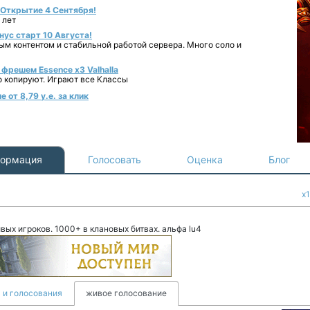
- Открытие 4 Сентября!
 лет
нус старт 10 Августа!
ным контентом и стабильной работой сервера. Много соло и
фрешем Essence x3 Valhalla
о копируют. Играют все Классы
 от 8,79 у.е. за клик
ормация
Голосовать
Оценка
Блог
x1
ых игроков. 1000+ в клановых битвах. альфа lu4
 и голосования
живое голосование