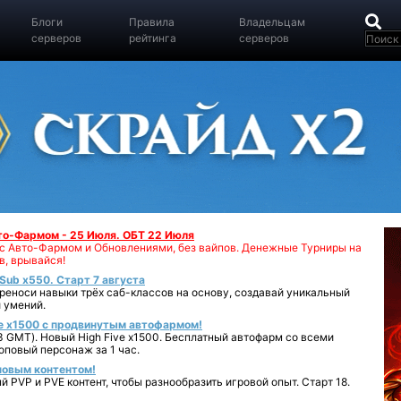
Блоги
Правила
Владельцам
серверов
рейтинга
серверов
вто-Фармом - 25 Июля. ОБТ 22 Июля
00 с Авто-Фармом и Обновлениями, без вайпов. Денежные Турниры на
в, врывайся!
iSub x550. Старт 7 августа
реноси навыки трёх саб-классов на основу, создавай уникальный
 умений.
e x1500 с продвинутым автофармом!
 GMT). Новый High Five x1500. Бесплатный автофарм со всеми
повый персонаж за 1 час.
 новым контентом!
 PVP и PVE контент, чтобы разнообразить игровой опыт. Старт 18.