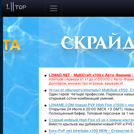
L2MAD.NET - MultiCraft x100 с Авто-Фармом 
Interlude сервера от х1 до х100000 с Авто-Фа
Долларов, множество игроков, врывайся!
Устал от обычного Interlude? MultiSub x550. С
Один герой. Четыре профессии. Переноси навык
открывай сотни комбинаций умений.
L2NAME.COM Новый PVP High Five x1500 с п
Открытие 24 Июля в 20:00 (МСК +3 GMT). Новый
Полноценный бафер. Топовый персонаж за 1 ча
Старый добрый High Five x5 но с новым конте
Вместо крыльев мы добавили новый PVP и PVE ко
Euro-PvP.net Interlude х100 NEW - Открытие 4