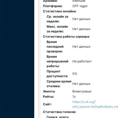
Хроники:
Interlude
Платформа:
ОFF-ядро
Статистика онлайна:
Ср. онлайн за
Нет данных
неделю:
Макс. онлайн
Нет данных
за неделю:
Статистика работы сервера:
Время
последней
Нет данных
проверки:
Время
непрерывной
Не работает
работы:
Процент
0%
доступности:
Среднее время
Нет данных
отклика:
Эвенты
Внеигровые
Рейты:
1x
https://Lu4.org?
Сайт:
utm_source=la2topRU&utm_me
Статистика голосов:
Голоса, всего: