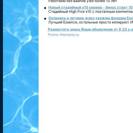
Работаем без вайпов уже более 10 лет
Новый стадийный х10 сервер - бонус старт 10
Стадийный High Five x10 с поэтапным контенто
Охладись в летнюю жару свежим фрешем Essen
Лучший Essence, остальные просто копируют. 
Разместите здесь Ваше объявление от 8,22 у.е
Promo-Reklama.ru