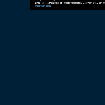
Lineage II is a trademark of NCsoft Corporation. Copyright © NCsoft Co
Обратная связь