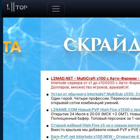
L2MAD.NET - MultiCraft x100 с Авто-Фармом 
Interlude сервера от х1 до х100000 с Авто-Фа
Долларов, множество игроков, врывайся!
Устал от обычного Interlude? MultiSub x550. С
Один герой. Четыре профессии. Переноси навык
открывай сотни комбинаций умений.
L2NAME.COM Новый PVP High Five x1500 с п
Открытие 24 Июля в 20:00 (МСК +3 GMT). Новый
Полноценный бафер. Топовый персонаж за 1 ча
Старый добрый High Five x5 но с новым конте
Вместо крыльев мы добавили новый PVP и PVE ко
Euro-PvP.net Interlude х100 NEW - Открытие 4