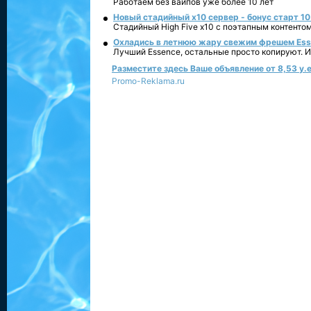
Работаем без вайпов уже более 10 лет
Новый стадийный х10 сервер - бонус старт 10
Стадийный High Five x10 с поэтапным контенто
Охладись в летнюю жару свежим фрешем Essen
Лучший Essence, остальные просто копируют. 
Разместите здесь Ваше объявление от 8,53 у.е
Promo-Reklama.ru