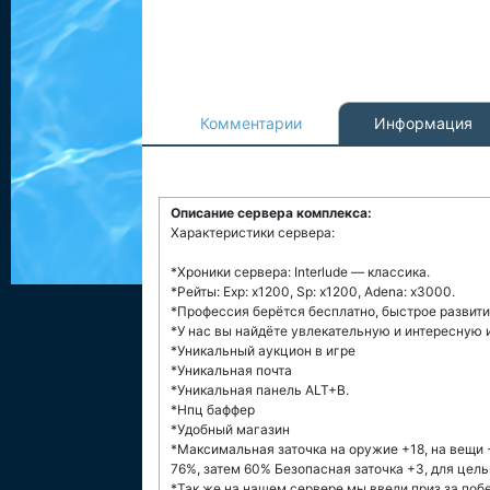
Комментарии
Информация
Описание сервера комплекса:
Характеристики сервера:
*Хроники сервера: Interlude — классика.
*Рейты: Exp: x1200, Sp: x1200, Adena: x3000.
*Профессия берётся бесплатно, быстрое развит
*У нас вы найдёте увлекательную и интересную 
*Уникальный аукцион в игре
*Уникальная почта
*Уникальная панель ALT+B.
*Нпц баффер
*Удобный магазин
*Максимальная заточка на оружие +18, на вещи 
76%, затем 60% Безопасная заточка +3, для цель
*Так же на нашем сервере мы ввели приз за побе