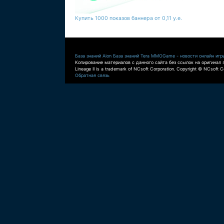
Купить 1000 показов баннера от 0,11 у.е.
База знаний Aion
База знаний Tera
MMOGame - новости онлайн игр
Копирование материалов с данного сайта без ссылок на оригинал 
Lineage II is a trademark of NCsoft Corporation. Copyright © NCsoft Co
Обратная связь