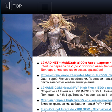
L2MAD.NET - MultiCraft x100 с Авто-Фармом 
Interlude сервера от х1 до х100000 с Авто-Фа
Долларов, множество игроков, врывайся!
Устал от обычного Interlude? MultiSub x550. С
Один герой. Четыре профессии. Переноси навык
открывай сотни комбинаций умений.
L2NAME.COM Новый PVP High Five x1500 с п
Открытие 24 Июля в 20:00 (МСК +3 GMT). Новый
Полноценный бафер. Топовый персонаж за 1 ча
Старый добрый High Five x5 но с новым конте
Вместо крыльев мы добавили новый PVP и PVE ко
Euro-PvP.net Interlude х100 NEW - Открытие 4