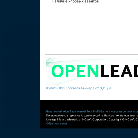
Наличие игровых эвентов
Купить 1000 показов баннера от 0,11 у.е.
База знаний Aion
База знаний Tera
MMOGame - новости онлайн игр
Копирование материалов с данного сайта без ссылок на оригинал 
Lineage II is a trademark of NCsoft Corporation. Copyright © NCsoft Co
Обратная связь