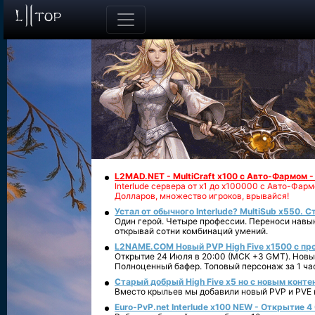
L2MAD.NET - MultiCraft x100 с Авто-Фармом 
Interlude сервера от х1 до х100000 с Авто-Фа
Долларов, множество игроков, врывайся!
Устал от обычного Interlude? MultiSub x550. С
Один герой. Четыре профессии. Переноси навык
открывай сотни комбинаций умений.
L2NAME.COM Новый PVP High Five x1500 с п
Открытие 24 Июля в 20:00 (МСК +3 GMT). Новый
Полноценный бафер. Топовый персонаж за 1 ча
Старый добрый High Five x5 но с новым конте
Вместо крыльев мы добавили новый PVP и PVE ко
Euro-PvP.net Interlude х100 NEW - Открытие 4