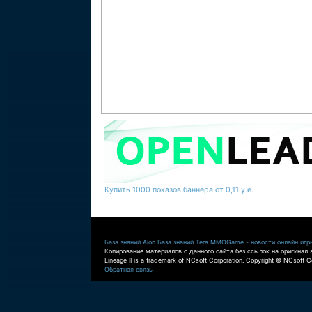
Купить 1000 показов баннера от 0,11 у.е.
База знаний Aion
База знаний Tera
MMOGame - новости онлайн игр
Копирование материалов с данного сайта без ссылок на оригинал 
Lineage II is a trademark of NCsoft Corporation. Copyright © NCsoft Co
Обратная связь