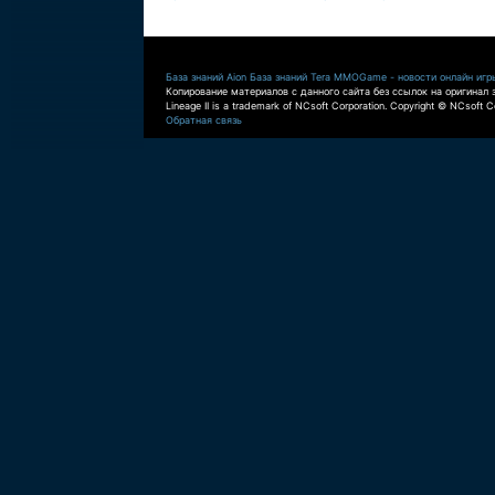
База знаний Aion
База знаний Tera
MMOGame - новости онлайн игр
Копирование материалов с данного сайта без ссылок на оригинал 
Lineage II is a trademark of NCsoft Corporation. Copyright © NCsoft Co
Обратная связь