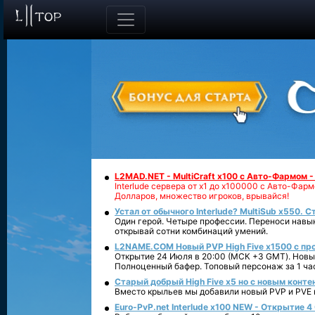
L2MAD.NET - MultiCraft x100 с Авто-Фармом 
Interlude сервера от х1 до х100000 с Авто-Фа
Долларов, множество игроков, врывайся!
Устал от обычного Interlude? MultiSub x550. С
Один герой. Четыре профессии. Переноси навык
открывай сотни комбинаций умений.
L2NAME.COM Новый PVP High Five x1500 с п
Открытие 24 Июля в 20:00 (МСК +3 GMT). Новый
Полноценный бафер. Топовый персонаж за 1 ча
Старый добрый High Five x5 но с новым конте
Вместо крыльев мы добавили новый PVP и PVE ко
Euro-PvP.net Interlude х100 NEW - Открытие 4