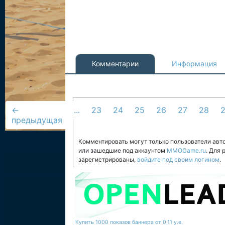
Комментарии
Информация
←
...
23
24
25
26
27
28
предыдущая
Комментировать могут только пользователи авт
или зашедшие под аккаунтом
MMOGame.ru
. Для
зарегистрированы,
войдите под своим логином
.
Купить 1000 показов баннера от 0,11 у.е.