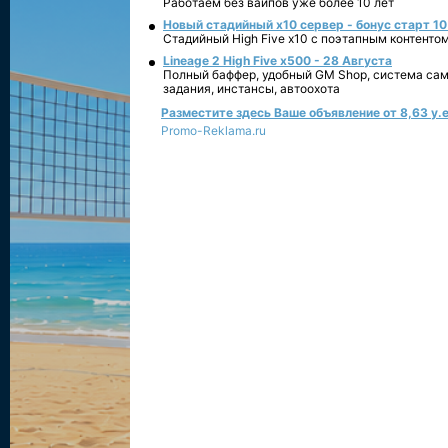
Работаем без вайпов уже более 10 лет
Новый стадийный х10 сервер - бонус старт 10
Стадийный High Five x10 с поэтапным контенто
Lineage 2 High Five x500 - 28 Августа
Полный баффер, удобный GM Shop, система сам
задания, инстансы, автоохота
Разместите здесь Ваше объявление от 8,63 у.е
Promo-Reklama.ru