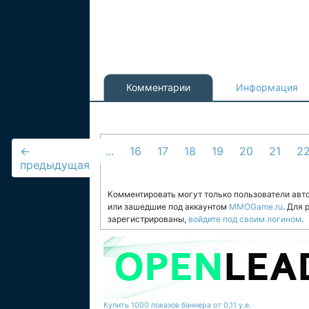
Комментарии
Информация
←
...
16
17
18
19
20
21
2
предыдущая
Комментировать могут только пользователи авт
или зашедшие под аккаунтом
MMOGame.ru
. Для
зарегистрированы,
войдите под своим логином
.
Купить 1000 показов баннера от 0,11 у.е.