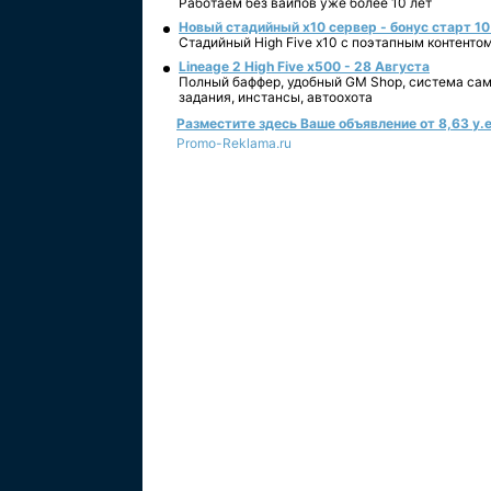
Работаем без вайпов уже более 10 лет
Новый стадийный х10 сервер - бонус старт 10
Стадийный High Five x10 с поэтапным контенто
Lineage 2 High Five x500 - 28 Августа
Полный баффер, удобный GM Shop, система сам
задания, инстансы, автоохота
Разместите здесь Ваше объявление от 8,63 у.е
Promo-Reklama.ru