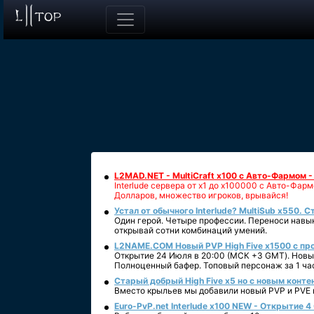
L2MAD.NET - MultiCraft x100 с Авто-Фармом 
Interlude сервера от х1 до х100000 с Авто-Фа
Долларов, множество игроков, врывайся!
Устал от обычного Interlude? MultiSub x550. С
Один герой. Четыре профессии. Переноси навык
открывай сотни комбинаций умений.
L2NAME.COM Новый PVP High Five x1500 с п
Открытие 24 Июля в 20:00 (МСК +3 GMT). Новый
Полноценный бафер. Топовый персонаж за 1 ча
Старый добрый High Five x5 но с новым конте
Вместо крыльев мы добавили новый PVP и PVE ко
Euro-PvP.net Interlude х100 NEW - Открытие 4