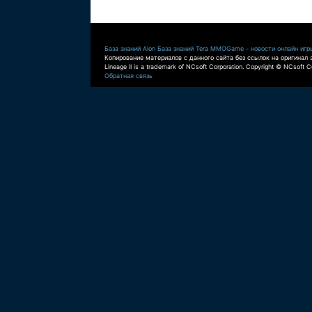
База знаний Aion
База знаний Tera
MMOGame - новости онлайн игр
Копирование материалов с данного сайта без ссылок на оригинал 
Lineage II is a trademark of NCsoft Corporation. Copyright © NCsoft Co
Обратная связь