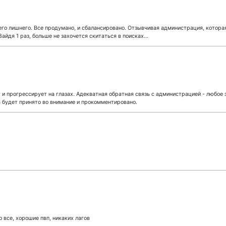
го лишнего. Все продумано, и сбалансировано. Отзывчивая администрация, которая 
Зайдя 1 раз, больше не захочется скитаться в поисках...
и прогрессирует на глазах. Адекватная обратная связь с администрацией - любое
а будет принято во внимание и прокомментировано.
 все, хорошие пвп, никаких лагов