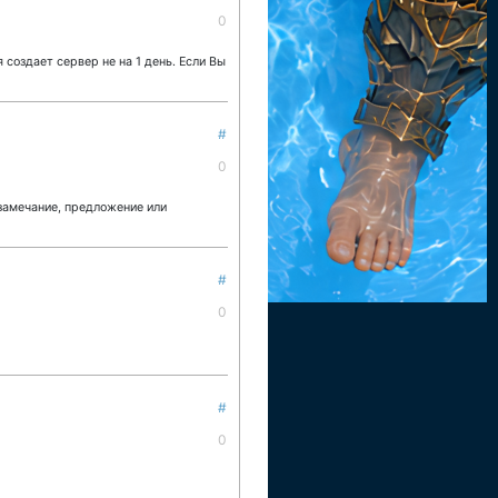
0
создает сервер не на 1 день. Если Вы
#
0
 замечание, предложение или
#
0
#
0