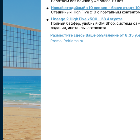
Работаем без вайпов уже более 10 лет
Новый стадийный х10 сервер - бонус старт 10
Стадийный High Five x10 с поэтапным контенто
Lineage 2 High Five x500 - 28 Августа
Полный баффер, удобный GM Shop, система сам
задания, инстансы, автоохота
Разместите здесь Ваше объявление от 8,35 у.е
Promo-Reklama.ru