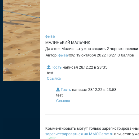
фыва
МАЛИНЬКИЙ МАЛЬЧИК
Да это я Малиш.....нужно закрить 2 чорних наклек
Автор:
фыва
2
19 октября 2022 16:27
0
баллов
Гость
написал
28.12.22 в 23:35
test
Ссылка
Гость
написал
28.12.22 в 23:58
test
Ссылка
Комментировать могут только зарегистрированны
зарегистрироваться на MMOGame.ru
или, если уж