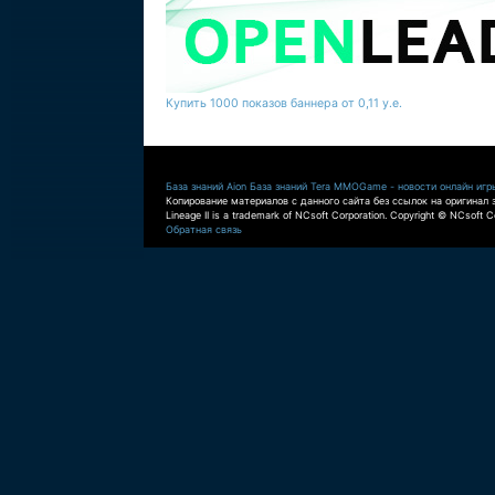
Купить 1000 показов баннера от 0,11 у.е.
База знаний Aion
База знаний Tera
MMOGame - новости онлайн игр
Копирование материалов с данного сайта без ссылок на оригинал 
Lineage II is a trademark of NCsoft Corporation. Copyright © NCsoft Co
Обратная связь