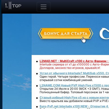
L2MAD.NET - MultiCraft x100 с Авто-Фармом 
Interlude сервера от х1 до х100000 с Авто-Фа
Долларов, множество игроков, врывайся!
Устал от обычного Interlude? MultiSub x550. С
Один герой. Четыре профессии. Переноси навык
открывай сотни комбинаций умений.
L2NAME.COM Новый PVP High Five x1500 с п
Открытие 24 Июля в 20:00 (МСК +3 GMT). Новый
Полноценный бафер. Топовый персонаж за 1 ча
Старый добрый High Five x5 но с новым конте
Вместо крыльев мы добавили новый PVP и PVE ко
Euro-PvP.net Interlude х100 NEW - Открытие 4