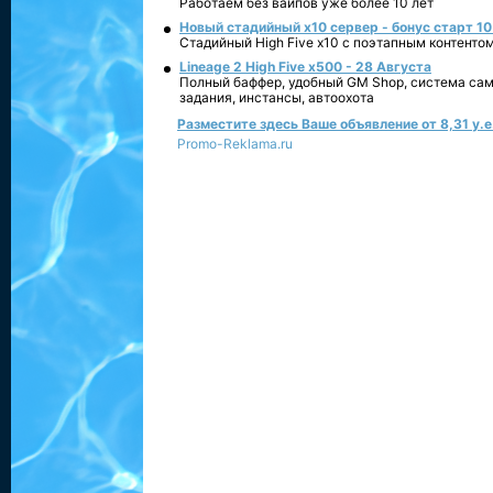
Работаем без вайпов уже более 10 лет
Новый стадийный х10 сервер - бонус старт 10
Стадийный High Five x10 с поэтапным контенто
Lineage 2 High Five x500 - 28 Августа
Полный баффер, удобный GM Shop, система сам
задания, инстансы, автоохота
Разместите здесь Ваше объявление от 8,31 у.е.
Promo-Reklama.ru