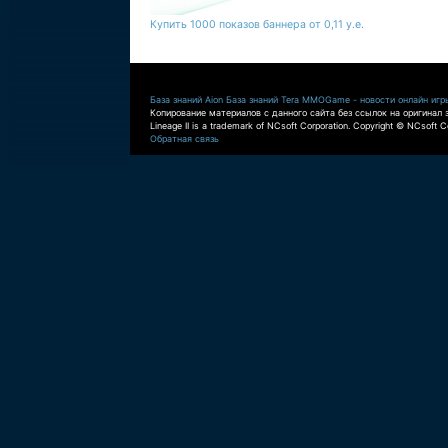
Купить 1000 показов баннера от 0,11 у.е.
База знаний Aion
База знаний Tera
MMOGame - новости онлайн игр
Копирование материалов с данного сайта без ссылок на оригинал 
Lineage II is a trademark of NCsoft Corporation. Copyright © NCsoft Co
Обратная связь