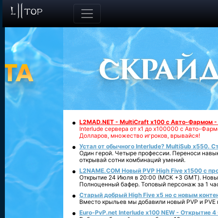
L2MAD.NET - MultiCraft x100 с Авто-Фармом 
Interlude сервера от х1 до х100000 с Авто-Фа
Долларов, множество игроков, врывайся!
Устал от обычного Interlude? MultiSub x550. С
Один герой. Четыре профессии. Переноси навык
открывай сотни комбинаций умений.
L2NAME.COM Новый PVP High Five x1500 с п
Открытие 24 Июля в 20:00 (МСК +3 GMT). Новый
Полноценный бафер. Топовый персонаж за 1 ча
Старый добрый High Five x5 но с новым конте
Вместо крыльев мы добавили новый PVP и PVE ко
Euro-PvP.net Interlude х100 NEW - Открытие 4