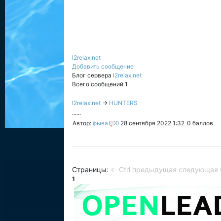
l2relax.net
Добавить сообщение
Блог сервера
l2relax.net
Всего сообщений 1
l2relax.net
→
HUNTERS
......
Автор:
фыва
0
28 сентября 2022 1:32
0
баллов
Страницы:
← Ctrl предыдущая
следующая C
1