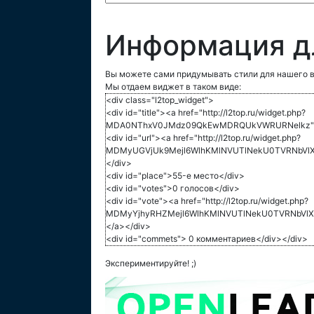
Информация д
Вы можете сами придумывать стили для нашего в
Мы отдаем виджет в таком виде:
<div class="l2top_widget">
<div id="title"><a href="http://l2top.ru/widget.php?
MDA0NThxV0JMdz09QkEwMDRQUkVWRURNelkz">L
<div id="url"><a href="http://l2top.ru/widget.php?
MDMyUGVjUk9Mejl6WlhKMlNVUTlNekU0TVRNbVlX
</div>
<div id="place">55-е место</div>
<div id="votes">0 голосов</div>
<div id="vote"><a href="http://l2top.ru/widget.php?
MDMyYjhyRHZMejl6WlhKMlNVUTlNekU0TVRNbVlX
</a></div>
<div id="commets"> 0 комментариев</div></div>
Экспериментируйте! ;)