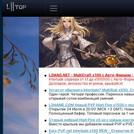
L2MAD.NET - MultiCraft x100 с Авто-Фармом 
Interlude сервера от х1 до х100000 с Авто-Фа
Долларов, множество игроков, врывайся!
Устал от обычного Interlude? MultiSub x550. С
Один герой. Четыре профессии. Переноси навык
открывай сотни комбинаций умений.
L2NAME.COM Новый PVP High Five x1500 с п
Открытие 24 Июля в 20:00 (МСК +3 GMT). Новый
Полноценный бафер. Топовый персонаж за 1 ча
Старый добрый High Five x5 но с новым конте
Вместо крыльев мы добавили новый PVP и PVE ко
Euro-PvP.net Interlude х100 NEW - Открытие 4