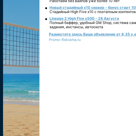
Работаем без вайпов уже более 10 лет
Новый стадийный х10 сервер - бонус старт 10
Стадийный High Five x10 с поэтапным контенто
Lineage 2 High Five x500 - 28 Августа
Полный баффер, удобный GM Shop, система сам
задания, инстансы, автоохота
Разместите здесь Ваше объявление от 8,35 у.е
Promo-Reklama.ru