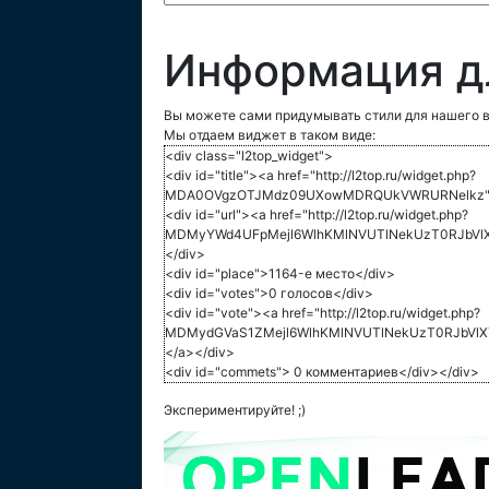
Информация д
Вы можете сами придумывать стили для нашего в
Мы отдаем виджет в таком виде:
<div class="l2top_widget">
<div id="title"><a href="http://l2top.ru/widget.php?
MDA0OVgzOTJMdz09UXowMDRQUkVWRURNelkz">L
<div id="url"><a href="http://l2top.ru/widget.php?
MDMyYWd4UFpMejl6WlhKMlNVUTlNekUzT0RJbVlXT
</div>
<div id="place">1164-е место</div>
<div id="votes">0 голосов</div>
<div id="vote"><a href="http://l2top.ru/widget.php?
MDMydGVaS1ZMejl6WlhKMlNVUTlNekUzT0RJbVlX
</a></div>
<div id="commets"> 0 комментариев</div></div>
Экспериментируйте! ;)