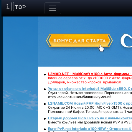
L2MAD.NET - MultiCraft x100 с Авто-Фармом 
Interlude сервера от х1 до х100000 с Авто-Фа
Долларов, множество игроков, врывайся!
Устал от обычного Interlude? MultiSub x550. С
Один герой. Четыре профессии. Переноси навык
открывай сотни комбинаций умений.
L2NAME.COM Новый PVP High Five x1500 с п
Открытие 24 Июля в 20:00 (МСК +3 GMT). Новый
Полноценный бафер. Топовый персонаж за 1 ча
Старый добрый High Five x5 но с новым конте
Вместо крыльев мы добавили новый PVP и PVE ко
Euro-PvP.net Interlude х100 NEW - Открытие 4