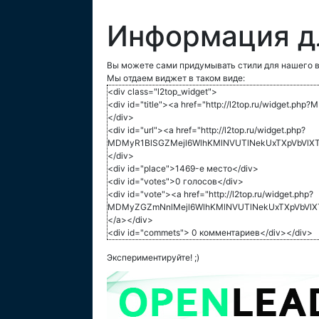
Информация д
Вы можете сами придумывать стили для нашего в
Мы отдаем виджет в таком виде:
<div class="l2top_widget">
<div id="title"><a href="http://l2top.ru/widg
</div>
<div id="url"><a href="http://l2top.ru/widget.php?
MDMyR1BlSGZMejl6WlhKMlNVUTlNekUxTXpVbVlXT
</div>
<div id="place">1469-е место</div>
<div id="votes">0 голосов</div>
<div id="vote"><a href="http://l2top.ru/widget.php?
MDMyZGZmNnlMejl6WlhKMlNVUTlNekUxTXpVbVlX
</a></div>
<div id="commets"> 0 комментариев</div></div>
Экспериментируйте! ;)