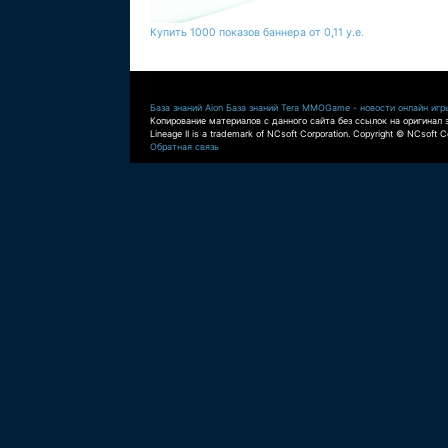
Купить 1000 показов баннера от 0,11 у.е.
База знаний Aion
База знаний Tera
MMOGame - новости онлайн игр
Копирование материалов с данного сайта без ссылок на оригинал 
Lineage II is a trademark of NCsoft Corporation. Copyright © NCsoft Co
Обратная связь