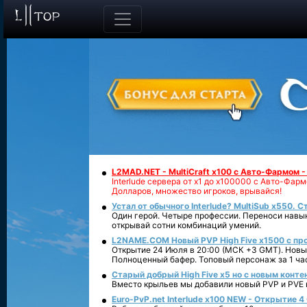
L2MAD.NET - MultiCraft x100 с Авто-Фармом 
Interlude сервера от х1 до х100000 с Авто-Фа
Долларов, множество игроков, врывайся!
Устал от обычного Interlude? MultiSub x550. С
Один герой. Четыре профессии. Переноси навык
открывай сотни комбинаций умений.
L2NAME.COM Новый PVP High Five x1500 с п
Открытие 24 Июля в 20:00 (МСК +3 GMT). Новый
Полноценный бафер. Топовый персонаж за 1 ча
Старый добрый High Five x5 но с новым конте
Вместо крыльев мы добавили новый PVP и PVE ко
Euro-PvP.net Interlude х100 NEW - Открытие 4