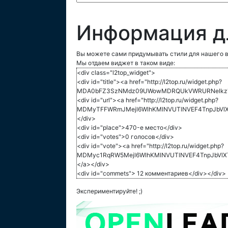
Информация д
Вы можете сами придумывать стили для нашего в
Мы отдаем виджет в таком виде:
<div class="l2top_widget">
<div id="title"><a href="http://l2top.ru/widget.php?
MDA0bFZ3SzNMdz09UWowMDRQUkVWRURNelkz">L
<div id="url"><a href="http://l2top.ru/widget.php?
MDMyTFFWRmJMejl6WlhKMlNVUTlNVEF4TnpJbVlXT
</div>
<div id="place">470-е место</div>
<div id="votes">0 голосов</div>
<div id="vote"><a href="http://l2top.ru/widget.php?
MDMyc1RqRW5Mejl6WlhKMlNVUTlNVEF4TnpJbVlXT
</a></div>
<div id="commets"> 12 комментариев</div></div>
Экспериментируйте! ;)