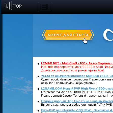
L2MAD.NET - MultiCraft x100 с Авто-Фармом 
Interlude сервера от х1 до х100000 с Авто-Фа
Долларов, множество игроков, врывайся!
Устал от обычного Interlude? MultiSub x550. С
Один герой. Четыре профессии. Переноси навык
открывай сотни комбинаций умений.
L2NAME.COM Новый PVP High Five x1500 с п
Открытие 24 Июля в 20:00 (МСК +3 GMT). Новый
Полноценный бафер. Топовый персонаж за 1 ча
Старый добрый High Five x5 но с новым конте
Вместо крыльев мы добавили новый PVP и PVE ко
Euro-PvP.net Interlude х100 NEW - Открытие 4