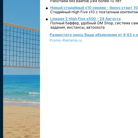
Работаем без вайпов уже более 10 лет
Новый стадийный х10 сервер - бонус старт 10
Стадийный High Five x10 с поэтапным контенто
Lineage 2 High Five x500 - 28 Августа
Полный баффер, удобный GM Shop, система сам
задания, инстансы, автоохота
Разместите здесь Ваше объявление от 8,63 у.е
Promo-Reklama.ru